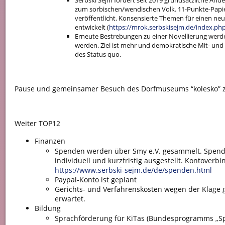
Serbski Sejm fordert seit 2019 grundsätzliche Änd
zum sorbischen/wendischen Volk. 11-Punkte-Papi
veröffentlicht. Konsensierte Themen für einen ne
entwickelt (
https://mrok.serbskisejm.de/index.ph
Erneute Bestrebungen zu einer Novellierung werde
werden. Ziel ist mehr und demokratische Mit- un
des Status quo.
Pause und gemeinsamer Besuch des Dorfmuseums “kolesko” 
Weiter TOP12
Finanzen
Spenden werden über Smy e.V. gesammelt. Spen
individuell und kurzfristig ausgestellt. Kontoverb
https://www.serbski-sejm.de/de/spenden.html
Paypal-Konto ist geplant
Gerichts- und Verfahrenskosten wegen der Klage 
erwartet.
Bildung
Sprachförderung für KiTas (Bundesprogramms „Spr