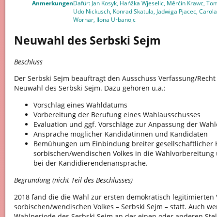
Anmerkungen
Dafür: Jan Kosyk, Hańžka Wjeselic, Měrćin Krawc, Tom
Udo Nickusch, Konrad Skatula, Jadwiga Pjacec, Carol
Wornar, Ilona Urbanojc
Neuwahl des Serbski Sejm
Beschluss
Der Serbski Sejm beauftragt den Ausschuss Verfassung/Recht 
Neuwahl des Serbski Sejm. Dazu gehören u.a.:
Vorschlag eines Wahldatums
Vorbereitung der Berufung eines Wahlausschusses
Evaluation und ggf. Vorschläge zur Anpassung der Wah
Ansprache möglicher Kandidatinnen und Kandidaten
Bemühungen um Einbindung breiter gesellschaftlicher 
sorbischen/wendischen Volkes in die Wahlvorbereitun
bei der Kandidierendenansprache.
Begründung (nicht Teil des Beschlusses)
2018 fand die die Wahl zur ersten demokratisch legitimierten
sorbischen/wendischen Volkes – Serbski Sejm – statt. Auch wen
Wahlperiode des Serbski Sejm an der einen oder anderen Stelle