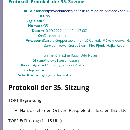
Protokoll: Protokoll der 35. Sitzung
URL & Stand
https://dokumenty.serbskisejm.de/de/protocol/785/
(2
ID
785
Legislatur
1
Nummer
35
Datum
10.09.2022, (11:15 – 17:00)
Ort
Drachhausen
Anwesend
Carola Geppertowa, Tomaš Čornak, Měrćin Krawc, Ha
Zahrodnikowa, Gerat Šram, Kito Pjeńk, Hajko Kozel
online: Christine Ruby, Udo Nykuš
Status
Protokoll beschlossen
Bekanntgabe
37. Sitzung am 22.04.2023
Erstsprache
Schriftführung
Hagen Domaška
Protokoll der 35. Sitzung
TOP1 Begrüßung
Hanzo stellt den Ort vor. Beispiele des lokalen Dialekts.
TOP2 Eröffnung (11:15 Uhr)