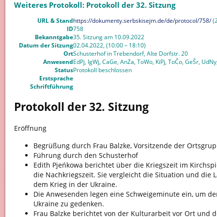
Weiteres Protokoll: Protokoll der 32. Sitzung
URL & Stand
https://dokumenty.serbskisejm.de/de/protocol/758/
(2
ID
758
Bekanntgabe
35. Sitzung am 10.09.2022
Datum der Sitzung
02.04.2022, (10:00 – 18:10)
Ort
Schusterhof in Trebendorf, Alte Dorfstr. 20
Anwesend
EdPj, IgWj, CaGe, AnZa, ToWo, KiPj, ToČo, GeŠr, UdNy
Status
Protokoll beschlossen
Erstsprache
Schriftführung
Protokoll der 32. Sitzung
Eröffnung
Begrüßung durch Frau Balzke, Vorsitzende der Ortsgrup
Führung durch den Schusterhof
Edith Pjeńkowa berichtet über die Kriegszeit im Kirchspi
die Nachkriegszeit. Sie vergleicht die Situation und die 
dem Krieg in der Ukraine.
Die Anwesenden legen eine Schweigeminute ein, um der
Ukraine zu gedenken.
Frau Balzke berichtet von der Kulturarbeit vor Ort und 