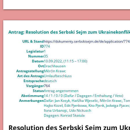
Antrag: Resolution des Serbski Sejm zum Ukrainekonfli
URL & Stand
https://dokumenty.serbskisejm.de/de/application/774
ID
774
Legislatur
1
Nummer
35
Datum
10.09.2022, (11:15 – 17:00)
Ort
Drachhausen
Antragsstellung
Měrćin Krawc
Art des Antrags
Umlaufbeschluss
Erstsprache
deutsch
Vorgänger
764
Status
Antrag angenommen
Abstimmung
14 / 1 / 0 / 0 (Dafür / Dagegen / Enthaltung / Veto)
Anmerkungen
Dafür: Jan Kosyk, Hańžka Wjeselic, Měrćin Krawc, To
Hajko Kozel, Edit Pjenkowa, Kito Pjenk, Jadwiga Pjac
Ilona Urbanojc, Udo Nickusch
Dagegen: Konrad Skatula
Resolution des Serbski Sejm zum Uk