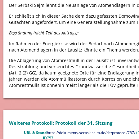
Der Serbski Sejm lehnt die Neuanlage von Atomendlagern in de
Er schließt sich in dieser Sache dem dazu gefassten Domowin
Gutachten angefordert, um eine Generalstellungnahme zum 
Begründung (nicht Teil des Antrags):
Im Rahmen der Energiekrise wird der Bedarf nach Atomenerg
nach Atomendlagern in der Lausitz könnte ein Thema werden
Die Ablagerung von Atomrestmüll in der Lausitz ist unverantw
Reststrahlung und verseuchtes Grundwasser die Gesundheit u
(Art. 2 (2) GG), da kaum geeignete Orte für eine Endlagerung in
Jahren werden die Atommüllkastoren durch Korrosion undicht 
Atomrestmülls ist ohnehin meist länger als die TÜV-geprüfte H
Weiteres Protokoll: Protokoll der 31. Sitzung
URL & Stand
https://dokumenty.serbskisejm.de/de/protocol/757/
(2
ID
757