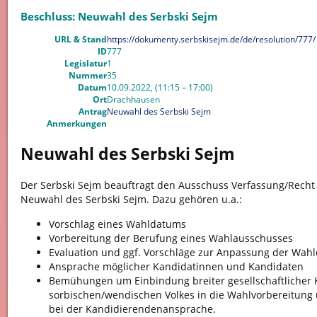
Beschluss: Neuwahl des Serbski Sejm
URL & Stand
https://dokumenty.serbskisejm.de/de/resolution/777/
ID
777
Legislatur
1
Nummer
35
Datum
10.09.2022, (11:15 – 17:00)
Ort
Drachhausen
Antrag
Neuwahl des Serbski Sejm
Anmerkungen
Neuwahl des Serbski Sejm
Der Serbski Sejm beauftragt den Ausschuss Verfassung/Recht 
Neuwahl des Serbski Sejm. Dazu gehören u.a.:
Vorschlag eines Wahldatums
Vorbereitung der Berufung eines Wahlausschusses
Evaluation und ggf. Vorschläge zur Anpassung der Wah
Ansprache möglicher Kandidatinnen und Kandidaten
Bemühungen um Einbindung breiter gesellschaftlicher 
sorbischen/wendischen Volkes in die Wahlvorbereitun
bei der Kandidierendenansprache.