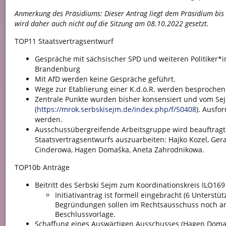
Anmerkung des Präsidiums: Dieser Antrag liegt dem Präsidium bis
wird daher auch nicht auf die Sitzung am 08.10.2022 gesetzt.
TOP11 Staatsvertragsentwurf
Gespräche mit sächsischer SPD und weiteren Politiker*
Brandenburg
Mit AfD werden keine Gespräche geführt.
Wege zur Etablierung einer K.d.ö.R. werden besprochen
Zentrale Punkte wurden bisher konsensiert und vom Se
(
https://mrok.serbskisejm.de/index.php/f/50408
). Ausfo
werden.
Ausschussübergreifende Arbeitsgruppe wird beauftragt,
Staatsvertragsentwurfs auszuarbeiten: Hajko Kozel, Ger
Cinderowa, Hagen Domaška, Aneta Zahrodnikowa.
TOP10b Anträge
Beitritt des Serbski Sejm zum Koordinationskreis ILO169
Initiativantrag ist formell eingebracht (6 Unterstü
Begründungen sollen im Rechtsausschuss noch a
Beschlussvorlage.
Schaffung eines Auswärtigen Ausschusses (Hagen Doma