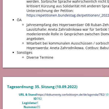
werden. Sorbische Sprache wahrscheinlich nicht b
kritisiert Kürzung aus Solidarität mit anderen Sp
Unterzeichnung der Petition:
https://epetitionen.bundestag.de/petitionen/_2022
ÖA
Jahresempfang des Hoyerswerdaer OB Ruban-Zeh 
Lausitzhalle: Aneta Zahrodnikowa war für Serbsk
moderierende Rolle in Gesprächen zwischen Domo
angeboten.
Mitarbeit bei kommunalen Ausschüssen / sorbisch
Hoyerswerda: Aneta Zahrodnikowa. Cottbus: Babu
Sonstiges
Diverse Termine
Tagesordnung: 35. Sitzung (10.09.2022)
URL & Stand
https://dokumenty.serbskisejm.de/de/agenda/782/
(0
ID
782
Legislatur
1
Nummer
35