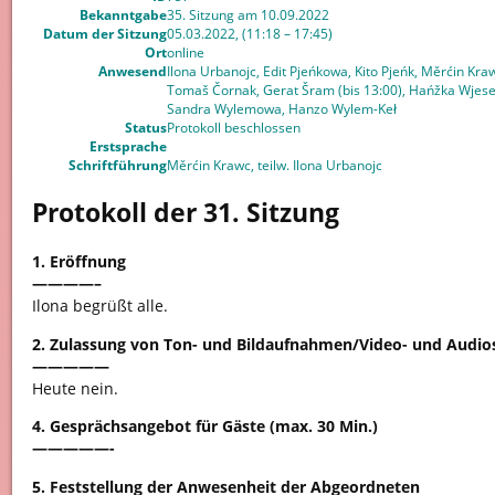
Bekanntgabe
35. Sitzung am 10.09.2022
Datum der Sitzung
05.03.2022, (11:18 – 17:45)
Ort
online
Anwesend
Ilona Urbanojc, Edit Pjeńkowa, Kito Pjeńk, Měrćin Kr
Tomaš Čornak, Gerat Šram (bis 13:00), Hańžka Wjese
Sandra Wylemowa, Hanzo Wylem-Keł
Status
Protokoll beschlossen
Erstsprache
Schriftführung
Měrćin Krawc, teilw. Ilona Urbanojc
Protokoll der 31. Sitzung
1. Eröffnung
————–
Ilona begrüßt alle.
2. Zulassung von Ton- und Bildaufnahmen/Video- und Audi
—————
Heute nein.
4. Gesprächsangebot für Gäste (max. 30 Min.)
—————-
5. Feststellung der Anwesenheit der Abgeordneten