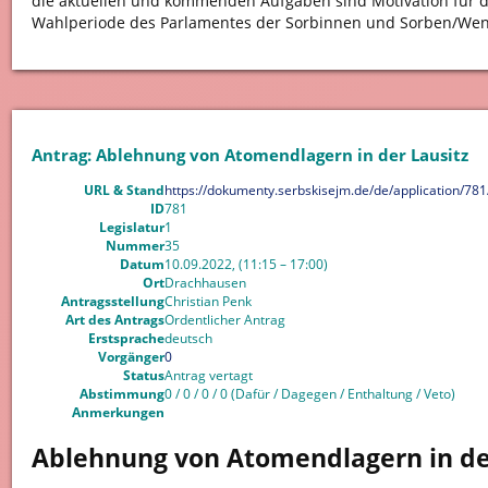
die aktuellen und kommenden Aufgaben sind Motivation für di
Wahlperiode des Parlamentes der Sorbinnen und Sorben/W
Antrag: Ablehnung von Atomendlagern in der Lausitz
URL & Stand
https://dokumenty.serbskisejm.de/de/application/781
ID
781
Legislatur
1
Nummer
35
Datum
10.09.2022, (11:15 – 17:00)
Ort
Drachhausen
Antragsstellung
Christian Penk
Art des Antrags
Ordentlicher Antrag
Erstsprache
deutsch
Vorgänger
0
Status
Antrag vertagt
Abstimmung
0 / 0 / 0 / 0 (Dafür / Dagegen / Enthaltung / Veto)
Anmerkungen
Ablehnung von Atomendlagern in de