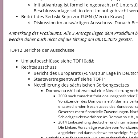
Initiativantrag ist formell eingebracht (>6 Unterst
Beschlussvorlage soll in den Umlauf gebracht wer
Beitritt des Serbski Sejm zur FUEN (Měrćin Krawc)
Diskussion im auswärtigen Ausschuss. Danach Bes
Anmerkung des Präsidiums: Alle 3 Anträge liegen dem Präsidium b
werden daher auch nicht auf die Sitzung am 08.10.2022 gesetzt.
TOP12 Berichte der Ausschüsse
Umlaufbeschlüsse siehe TOP10a&b
Rechtsausschuss
Bericht des Europarats (FCNM) zur Lage in Deutsc
Staatsvertragsentwurf siehe TOP11
Novellierung des sächsischen Sorbengesetzes
Domowina e.V. hat zweimal eine Novellierung verh
2009 nach zunächst fraktionsübergreifender 
Vorsitzender des Domowina e.V. (damals partei
entsprechenden Beschlusses des Bundesvorsta
Gesetzes mehr finanzielle Zuwendungen. Nach 
Schiedsgerichtsverfahren im Domowina e.V., 
2014 Einbeziehung deutscher und internationaler
Die Linken. Vorschläge wurden vom Vorsitzen
abgelehnt und dann nicht weiter verfolgt. Es 