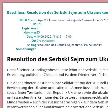
Beschluss: Resolution des Serbski Sejm zum Ukrainekon
URL & Stand
https://dokumenty.serbskisejm.de/de/resolution/775/
ID
775
Legislatur
1
Nummer
35
Datum
10.09.2022, (11:15 – 17:00)
Ort
Drachhausen
Antrag
Resolution des Serbski Sejm zum Ukrainekonflikt
Anmerkungen
Resolution des Serbski Sejm zum Uk
Gemäß seiner Grundlagenbeschlüsse lehnt der Serbski Sejm 
Erreichung politischer Ziele ab und ist dem Frieden verpflichte
Die Abgeordneten bekunden ihre Solidarität mit der kulturell u
Bevölkerung der Ukraine und rufen die Armee Russlands zum
souveränen Territorium der Republik Ukraine sowie die ukrai
umfassenden Anerkennung des Selbstbestimmungsrechts alle
Minderheiten – auch der russischsprachigen – auf dem Gebiet
Verantwortlichen aller Konfliktparteien erwartet der Serbski