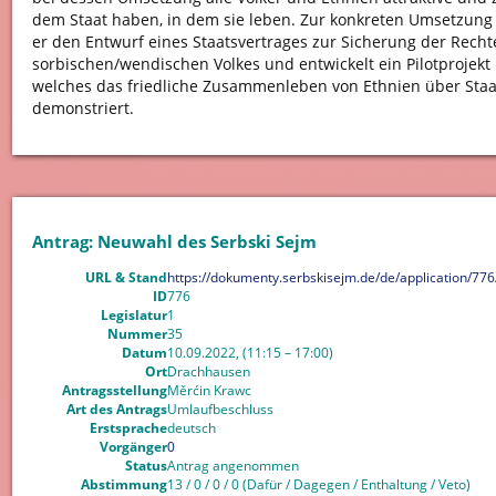
dem Staat haben, in dem sie leben. Zur konkreten Umsetzung d
er den Entwurf eines Staatsvertrages zur Sicherung der Rech
sorbischen/wendischen Volkes und entwickelt ein Pilotprojekt 
welches das friedliche Zusammenleben von Ethnien über Staa
demonstriert.
Antrag: Neuwahl des Serbski Sejm
URL & Stand
https://dokumenty.serbskisejm.de/de/application/776
ID
776
Legislatur
1
Nummer
35
Datum
10.09.2022, (11:15 – 17:00)
Ort
Drachhausen
Antragsstellung
Měrćin Krawc
Art des Antrags
Umlaufbeschluss
Erstsprache
deutsch
Vorgänger
0
Status
Antrag angenommen
Abstimmung
13 / 0 / 0 / 0 (Dafür / Dagegen / Enthaltung / Veto)