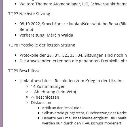
Weitere Themen: Atomendlager, ILO, Schwerpunktthem
TOP7 Nächste Sitzung
08.10.2022, Smochčanske kubłanišćo swjateho Bena (Bil
Benno)
Vorbereitung: Měrćin Wałda
TOP8 Protokolle der letzten Sitzung
Protokolle der 28., 31., 32., 33., 34. Sitzungen sind noch
Die Anwesenden erkennen die genannten Protokolle oh
TOP9 Beschlüsse
Umlaufbeschluss: Resolution zum Krieg in der Ukraine
14 Zustimmungen
1 Ablehnung (kein Veto)
-> beschlossen
Diskussion
Kritik an der Resolution.
Selbstverteidigungsrecht, Durchsetzung des Rechts
Debatte per Email ist teilweise entgleist. Die Ema
werden nun durch den IT-Ausschuss moderiert.