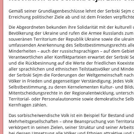
Gemäß seiner Grundlagenbeschlüsse lehnt der Serbski Sejm 
Erreichung politischer Ziele ab und ist dem Frieden verpflichte
Die Abgeordneten bekunden ihre Solidarität mit der kulturell u
Bevölkerung der Ukraine und rufen die Armee Russlands zum
souveränen Territorium der Republik Ukraine sowie die ukrai
umfassenden Anerkennung des Selbstbestimmungsrechts alle
Minderheiten – auch der russischsprachigen – auf dem Gebiet
Verantwortlichen aller Konfliktparteien erwartet der Serbski
und die Rückbesinnung auf die Werte der friedlichen Koexist
aller sprachlichen und ethnischen Teilstaatsvölker und Minde
der Serbski Sejm die Forderungen der Weltgemeinschaft na
Völker in Frieden und gegenseitiger Verständigung. Jedes Volk
Selbstbestimmung, zu deren Kernelementen Kultur- und Bild
Mitentscheidungsrechte in der Regionalentwicklung, untersch
Territorial- oder Personalautonomie sowie demokratische Selb
Kernfragen zählen.
Das sorbische/wendische Volk ist ein Beispiel für Bestand und
Mehrheitsgesellschaften – ohne Beanspruchung von Territori
verkörpert in seinen Zielen, seiner Struktur und seiner Arbeit
bei dessen Umsetzung alle Völker und Ethnien attraktive und 