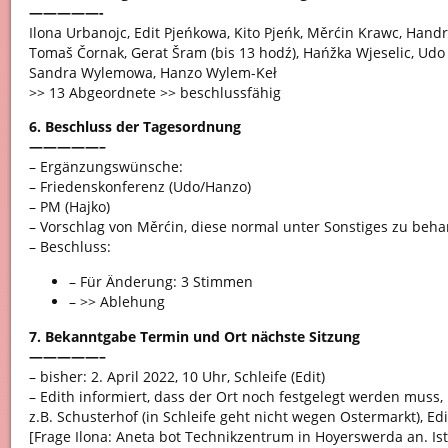
—————-
Ilona Urbanojc, Edit Pjeńkowa, Kito Pjeńk, Měrćin Krawc, Hand
Tomaš Čornak, Gerat Šram (bis 13 hodź), Hańžka Wjeselic, Udo
Sandra Wylemowa, Hanzo Wylem-Keł
>> 13 Abgeordnete >> beschlussfähig
6. Beschluss der Tagesordnung
—————–
– Ergänzungswünsche:
– Friedenskonferenz (Udo/Hanzo)
– PM (Hajko)
– Vorschlag von Měrćin, diese normal unter Sonstiges zu beh
– Beschluss:
– Für Änderung: 3 Stimmen
– >> Ablehung
7. Bekanntgabe Termin und Ort nächste Sitzung
—————–
– bisher: 2. April 2022, 10 Uhr, Schleife (Edit)
– Edith informiert, dass der Ort noch festgelegt werden muss,
z.B. Schusterhof (in Schleife geht nicht wegen Ostermarkt), Ed
[Frage Ilona: Aneta bot Technikzentrum in Hoyerswerda an. Ist