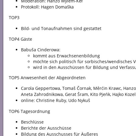
Moderation: Hanzo Wylem-Keł
Protokoll: Hagen Domaška
TOP3
Bild- und Tonaufnahmen sind gestattet
TOP4 Gäste
Babuša Cinderowa:
kommt aus Erwachsenenbildung
möchte sich politisch für sorbisches/wendisches 
wird in den Ausschüssen für Bildung und Verfass
TOP5 Anwesenheit der Abgeordneten
Carola Geppertowa, Tomaš Čornak, Měrćin Krawc, Hanzo
Aneta Zahrodnikowa, Gerat Šram, Kito Pjeńk, Hajko Kozel
online: Christine Ruby, Udo Nykuš
TOP6 Tagesordnung
Beschlüsse
Berichte der Ausschüsse
Bildung des Ausschusses für Äußeres