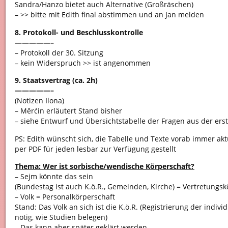
Sandra/Hanzo bietet auch Alternative (Großräschen)
– >> bitte mit Edith final abstimmen und an Jan melden
8. Protokoll- und Beschlusskontrolle
—————–
– Protokoll der 30. Sitzung
– kein Widerspruch >> ist angenommen
9. Staatsvertrag (ca. 2h)
—————–
(Notizen Ilona)
– Měrćin erläutert Stand bisher
– siehe Entwurf und Übersichtstabelle der Fragen aus der ers
PS: Edith wünscht sich, die Tabelle und Texte vorab immer akt
per PDF für jeden lesbar zur Verfügung gestellt
Thema: Wer ist sorbische/wendische Körperschaft?
– Sejm könnte das sein
(Bundestag ist auch K.ö.R., Gemeinden, Kirche) = Vertretungsk
– Volk = Personalkörperschaft
Stand: Das Volk an sich ist die K.ö.R. (Registrierung der indi
nötig, wie Studien belegen)
– Das kann aber später geklärt werden.