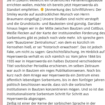
Sie in Zukunft vielleicht ein ordentliches Parlamentsgebäude
errichten wollen, möchte ich bereits jetzt Hoyerswerda als
Standort empfehlen.
[Anmerkung des Schriftführers: Der
Smiley wurde auf ausdrücklichen Wunsch von Herrn
Braumann eingefügt.] Unsere Straßen sind nicht verstopft
und die Grundstücks- und Baukosten sind günstig. Darüber
hinaus liegen wir in der Mitte zwischen Bautzen und Cottbus.
Weiße Flecken auf der Karte der instituionellen Förderung des
Sorbentums gibt es jedoch noch viele mehr. Ich spreche gern
vom “Buautzener Zentralismus”, von dem es kürzlich im
Fernsehen hieß, er sei “historisch erwachsen”. Das ist jedoch
Fake, um nicht zu sagen: Geschichtsfälschung. Im Hinblick auf
Hoyerswerda verhält es sich nämlich so: Vom Jahre 1844 bis
1935 war in Hoyerswerda ein halbes Dutzend verschiedener
Titel sosrbischer Periodika erschienen, im selben Zeitraum
war auch in Bautzen ein reges Publikationswesen. Noch bis
kurz nach dem Kriege war Hoyerswerda ein Zentrum eines
öffentlich lebendigen Sorbentums, bis in den fünfziger Jahren
politisch beschlossen wurde, dass sich die sorbischen
Institutionen in Bautzen konzentrieren mögen. Und so ist das
institutionalisierte Sorbentum Schritt für Schritt aus
Hoyerswerda abgezogen.
Zeißig ist einer der Kerne der sorbischen Sprache in der