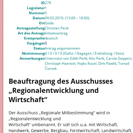
ID
279
Legislatur
1
Nummer
5
Datum
09.03.2019, (13:00 – 18:00)
Ort
Göda
Antragsstellung
Christian Penk
Art des Antrags
Initiativantrag
Erstsprache
deutsch
Vorgänger
0
Status
Antrag angenommen
Abstimmung
0 / 0 / 0 / 0 (Dafür / Dagegen / Enthaltung / Veto)
Anmerkungen
Untersützt von Edith Peńk, Kito Penk, Carola Geppert,
Christoph Haensel, Hajko Kozel, Dirk Pawlik, Tomaš
Čornak
Beauftragung des Ausschusses
„Regionalentwicklung und
Wirtschaft“
Der Ausschuss „Regionale Mitbestimmung“ wird in
„Regionalentwicklung und
Wirtschaft“ umbenannt. Er soll sich u.a. mit Wirtschaft,
Handwerk, Gewerbe, Bergbau, Forstwirtschaft, Landwirtschaft,