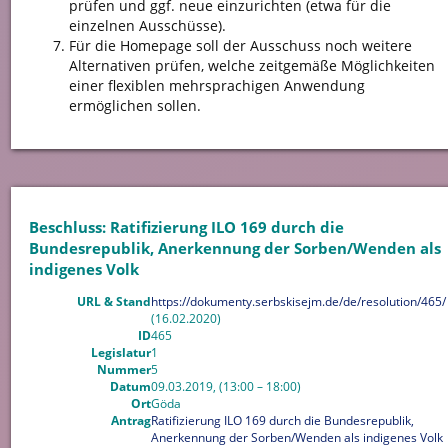
prüfen und ggf. neue einzurichten (etwa für die
einzelnen Ausschüsse).
Für die Homepage soll der Ausschuss noch weitere
Alternativen prüfen, welche zeitgemäße Möglichkeiten
einer flexiblen mehrsprachigen Anwendung
ermöglichen sollen.
Beschluss: Ratifizierung ILO 169 durch die
Bundesrepublik, Anerkennung der Sorben/Wenden als
indigenes Volk
URL & Stand
https://dokumenty.serbskisejm.de/de/resolution/465/
(16.02.2020)
ID
465
Legislatur
1
Nummer
5
Datum
09.03.2019, (13:00 – 18:00)
Ort
Göda
Antrag
Ratifizierung ILO 169 durch die Bundesrepublik,
Anerkennung der Sorben/Wenden als indigenes Volk