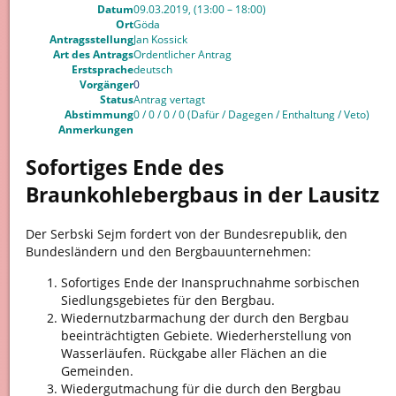
Datum
09.03.2019, (13:00 – 18:00)
Ort
Göda
Antragsstellung
Jan Kossick
Art des Antrags
Ordentlicher Antrag
Erstsprache
deutsch
Vorgänger
0
Status
Antrag vertagt
Abstimmung
0 / 0 / 0 / 0 (Dafür / Dagegen / Enthaltung / Veto)
Anmerkungen
Sofortiges Ende des
Braunkohlebergbaus in der Lausitz
Der Serbski Sejm fordert von der Bundesrepublik, den
Bundesländern und den Bergbauunternehmen:
Sofortiges Ende der Inanspruchnahme sorbischen
Siedlungsgebietes für den Bergbau.
Wiedernutzbarmachung der durch den Bergbau
beeinträchtigten Gebiete. Wiederherstellung von
Wasserläufen. Rückgabe aller Flächen an die
Gemeinden.
Wiedergutmachung für die durch den Bergbau