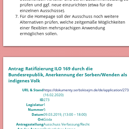
prüfen und ggf. neue einzurichten (etwa für die
einzelnen Ausschüsse).
Für die Homepage soll der Ausschuss noch weitere
Alternativen prüfen, welche zeitgemäße Möglichkeiten
einer flexiblen mehrsprachigen Anwendung
ermöglichen sollen.
Antrag: Ratifizierung ILO 169 durch die
Bundesrepublik, Anerkennung der Sorben/Wenden als
indigenes Volk
URL & Stand
https://dokumenty.serbskisejm.de/de/application/273
(16.02.2020)
ID
273
Legislatur
1
Nummer
5
Datum
09.03.2019, (13:00 – 18:00)
Ort
Göda
Antragsstellung
Ausschuss Verfassung/Recht