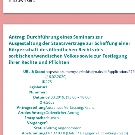
hinzuwirken.
Antrag: Durchführung eines Seminars zur
Ausgestaltung der Staatsverträge zur Schaffung einer
Körperschaft des öffentlichen Rechts des
sorbischen/wendischen Volkes sowie zur Festlegung
ihrer Rechte und Pflichten
URL & Stand
https://dokumenty.serbskisejm.de/de/application/275
(16.02.2020)
ID
275
Legislatur
1
Nummer
5
Datum
09.03.2019, (13:00 – 18:00)
Ort
Göda
Antragsstellung
Ausschuss Verfassung/Recht
Art des Antrags
Ordentlicher Antrag
Erstsprache
deutsch
Vorgänger
0
Status
Antrag angenommen
Abstimmung
14 / 0 / 0 / 0 (Dafür / Dagegen / Enthaltung / Veto)