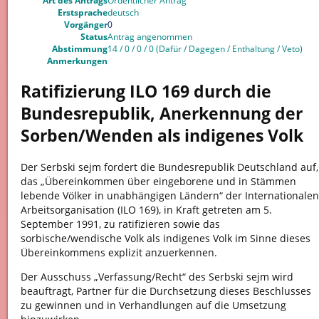
Art des Antrags
Ordentlicher Antrag
Erstsprache
deutsch
Vorgänger
0
Status
Antrag angenommen
Abstimmung
14 / 0 / 0 / 0 (Dafür / Dagegen / Enthaltung / Veto)
Anmerkungen
Ratifizierung ILO 169 durch die
Bundesrepublik, Anerkennung der
Sorben/Wenden als indigenes Volk
Der Serbski sejm fordert die Bundesrepublik Deutschland auf,
das „Übereinkommen über eingeborene und in Stämmen
lebende Völker in unabhängigen Ländern“ der Internationalen
Arbeitsorganisation (ILO 169), in Kraft getreten am 5.
September 1991, zu ratifizieren sowie das
sorbische/wendische Volk als indigenes Volk im Sinne dieses
Übereinkommens explizit anzuerkennen.
Der Ausschuss „Verfassung/Recht“ des Serbski sejm wird
beauftragt, Partner für die Durchsetzung dieses Beschlusses
zu gewinnen und in Verhandlungen auf die Umsetzung