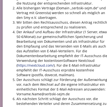
die Nutzung der entsprechenden Infrastruktur.
Alle bisherigen Verträge (Domain „serbski-sejm.de“ und
Vertrag mit Greensta) werden so schnell als möglich an
den Smy e.V. übertragen.
Wir bitten den Rechtsausschuss, diesen Antrag rechtlic
zu prüfen und entsprechend zu realisieren.
Der Ankauf und Aufbau der Infrastruktur (1 Server, etwa
50 €/Monat) zur gemeinschaftlichen Speicherung und
Bearbeitung von Dokumenten und als Infrastruktur für
den Empfaung und das Versenden von E-Mails als auch
das Aufstellen von E-Mail-Verteilern. Für die
Dokumentenbearbeitung empfiehlt der IT-Ausschuss di
Verwendung der kostenlosenSoftware Nextcloud
(
https://nextcloud.com/
). Für die E-Mail-Infrastruktur
empfiehlt der IT-Ausschuss erprobte kostenfreie
Software (postfix, dovecot, mailman).
Der Ausschuss schlägt zur Förderung der Außenwirkun
vor, nach dem Wechsel auf die eigene Infrastruktur ein
einheitliches Format der E-Mail-Adressen anzuwenden:
Vorname.Name@serbski-sejm.de
Als nächsten Schritt schlägt der Ausschuss vor, die
bestehenden Verteiler und deren Zusammensetzung zu