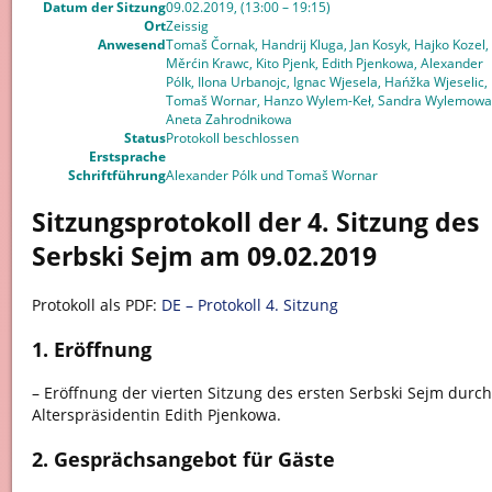
Datum der Sitzung
09.02.2019, (13:00 – 19:15)
Ort
Zeissig
Anwesend
Tomaš Čornak, Handrij Kluga, Jan Kosyk, Hajko Kozel,
Měrćin Krawc, Kito Pjenk, Edith Pjenkowa, Alexander
Pólk, Ilona Urbanojc, Ignac Wjesela, Hańžka Wjeselic,
Tomaš Wornar, Hanzo Wylem-Keł, Sandra Wylemowa
Aneta Zahrodnikowa
Status
Protokoll beschlossen
Erstsprache
Schriftführung
Alexander Pólk und Tomaš Wornar
Sitzungsprotokoll der 4. Sitzung des
Serbski Sejm am 09.02.2019
Protokoll als PDF:
DE – Protokoll 4. Sitzung
1. Eröffnung
– Eröffnung der vierten Sitzung des ersten Serbski Sejm durch
Alterspräsidentin Edith Pjenkowa.
2. Gesprächsangebot für Gäste