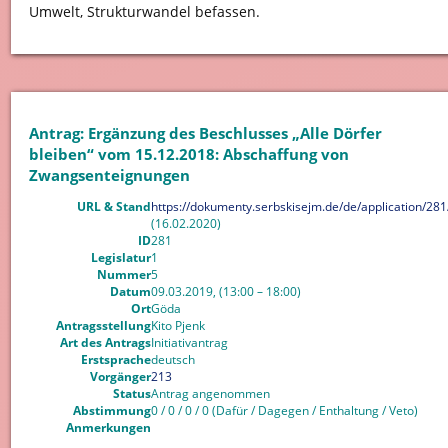
Umwelt, Strukturwandel befassen.
Antrag: Ergänzung des Beschlusses „Alle Dörfer
bleiben“ vom 15.12.2018: Abschaffung von
Zwangsenteignungen
URL & Stand
https://dokumenty.serbskisejm.de/de/application/281
(16.02.2020)
ID
281
Legislatur
1
Nummer
5
Datum
09.03.2019, (13:00 – 18:00)
Ort
Göda
Antragsstellung
Kito Pjenk
Art des Antrags
Initiativantrag
Erstsprache
deutsch
Vorgänger
213
Status
Antrag angenommen
Abstimmung
0 / 0 / 0 / 0 (Dafür / Dagegen / Enthaltung / Veto)
Anmerkungen