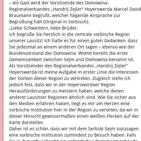
– Als Gast wird der Vorsitzende des Domowina-
Regionalverbandes „Handrij Zejler“ Hoyerswerda Marcel Davi
Braumann begrüßt, welcher folgende Ansprache zur
Begrüßung hält (Original in Sorbisch):
„Liebe Schwestern, liebe Brüder,
ich begrüße Sie herzlich in die zentrale sorbische Region
unserer Lausitz! Ich halte es für einen guten Gedanken, dass
Sie jedesmal an einem anderen Ort tagen – ebenso wie der
Bundesvorstand der Domowina. Womit bereits die erste
Gemeinsamkeit zwischen Sejm und Domowina benannt ist.
Als Vorsitzender des Regionalverbandes „Handrij Zejler”
Hoyerswerda ist meine Aufgabe in erster Linie die Interessen
der Sorben dieser Region zu vertreten. Zugleich stelle ich
jedoch fest, dass wir in der Hoyerswerdaer Region
Herausforderungen zu meistern haben, welche denen
anderer Lausitzer Regionen ähnlich sind. Wie Sie sicher aus
den Medien erfahren haben, liegt es mir am Herzen eine
sorbische Institution hier in der Region zu verorten, da wir in
dieser Hinsicht gewissermaßen einen weißen Flecken auf der
Karte darstellen.
Daher ist es schön, dass wir mit dem Serbski Sejm sozusagen
eine sorbische Institution zumindest zu Besuch haben. Falls