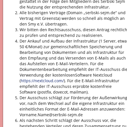
gestattet in der Folge den Mitgliedern des Serbski Sejm
die Nutzung der entsprechenden Infrastruktur.
Alle bisherigen Verträge (Domain „serbski-sejm.de“ und
Vertrag mit Greensta) werden so schnell als möglich an
den Smy e.V. übertragen.
Wir bitten den Rechtsausschuss, diesen Antrag rechtlic
zu prüfen und entsprechend zu realisieren.
Der Ankauf und Aufbau der Infrastruktur (1 Server, etwa
50 €/Monat) zur gemeinschaftlichen Speicherung und
Bearbeitung von Dokumenten und als Infrastruktur für
den Empfaung und das Versenden von E-Mails als auch
das Aufstellen von E-Mail-Verteilern. Für die
Dokumentenbearbeitung empfiehlt der IT-Ausschuss di
Verwendung der kostenlosenSoftware Nextcloud
(
https://nextcloud.com/
). Für die E-Mail-Infrastruktur
empfiehlt der IT-Ausschuss erprobte kostenfreie
Software (postfix, dovecot, mailman).
Der Ausschuss schlägt zur Förderung der Außenwirkun
vor, nach dem Wechsel auf die eigene Infrastruktur ein
einheitliches Format der E-Mail-Adressen anzuwenden:
Vorname.Name@serbski-sejm.de
Als nächsten Schritt schlägt der Ausschuss vor, die
bestehenden Verteiler und deren Zusammensetzung zu