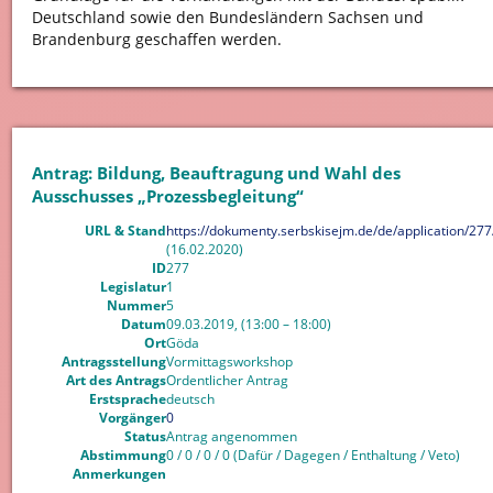
Deutschland sowie den Bundesländern Sachsen und
Brandenburg geschaffen werden.
Antrag: Bildung, Beauftragung und Wahl des
Ausschusses „Prozessbegleitung“
URL & Stand
https://dokumenty.serbskisejm.de/de/application/277
(16.02.2020)
ID
277
Legislatur
1
Nummer
5
Datum
09.03.2019, (13:00 – 18:00)
Ort
Göda
Antragsstellung
Vormittagsworkshop
Art des Antrags
Ordentlicher Antrag
Erstsprache
deutsch
Vorgänger
0
Status
Antrag angenommen
Abstimmung
0 / 0 / 0 / 0 (Dafür / Dagegen / Enthaltung / Veto)
Anmerkungen