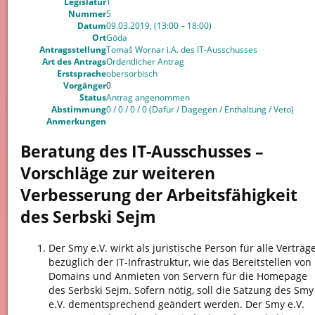
Legislatur
1
Nummer
5
Datum
09.03.2019, (13:00 – 18:00)
Ort
Göda
Antragsstellung
Tomaš Wornar i.A. des IT-Ausschusses
Art des Antrags
Ordentlicher Antrag
Erstsprache
obersorbisch
Vorgänger
0
Status
Antrag angenommen
Abstimmung
0 / 0 / 0 / 0 (Dafür / Dagegen / Enthaltung / Veto)
Anmerkungen
Beratung des IT-Ausschusses –
Vorschläge zur weiteren
Verbesserung der Arbeitsfähigkeit
des Serbski Sejm
Der Smy e.V. wirkt als juristische Person für alle Verträg
bezüglich der IT-Infrastruktur, wie das Bereitstellen von
Domains und Anmieten von Servern für die Homepage
des Serbski Sejm. Sofern nötig, soll die Satzung des Smy
e.V. dementsprechend geändert werden. Der Smy e.V.