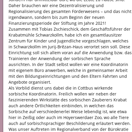
Daher brauchen wir eine Dezentralisierung und
Regionalisierung des gesamten Förderwesens – und das nicht
irgendwann, sondern bis zum Beginn der neuen
Finanzierungsperiode der Stiftung im Jahre 2021!
Zusammen mit Tobias Zschieschick, dem Geschäftsführer der
Krabatmühle Schwarzkollm, habe ich ein gesamtlausitzer
Zentrum für Kinder und Jugendliche vorgeschlagen, welches
in Schwarzkollm im Jurij-Brězan-Haus verortet sein soll. Diese
Einrichtung soll sich allem voran auf die Anwendung bzw. das
Trainieren der Anwendung der sorbischen Sprache
ausrichten. In der Stadt selbst wollen wir eine Koordinatorin
mit eigenem Büro anwerben, welche in gemeinsamer Arbeit
mit den Bildungseinrichtungen und den Eltern Fahrten und
Angebote organisiert.
Als Vorblid dienst uns dabei die in Cottbus wirkende
sorbische Koordinatorin. Freilich wollen wir neben der
faszinierenden Wirkstätte des sorbischen Zauberers Krabat
auch andere Örtlichkeiten einbinden, in welchen das
Sorbische auf verschiedenerlei Weise lebendig ist, wie etwa
hier in Zeißig oder auch im Hoyerswerdaer Zoo, wo alle Tiere
auch auf sorbischsprachiger Beschilderung erläutert werden.
Was unser Auftreten im Regionalverband von der Bürokratie