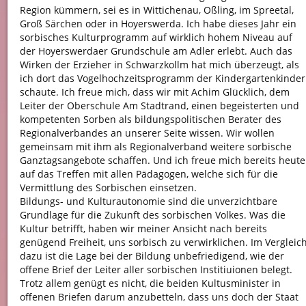
Region kümmern, sei es in Wittichenau, Oßling, im Spreetal,
Groß Särchen oder in Hoyerswerda. Ich habe dieses Jahr ein
sorbisches Kulturprogramm auf wirklich hohem Niveau auf
der Hoyerswerdaer Grundschule am Adler erlebt. Auch das
Wirken der Erzieher in Schwarzkollm hat mich überzeugt, als
ich dort das Vogelhochzeitsprogramm der Kindergartenkinder
schaute. Ich freue mich, dass wir mit Achim Glücklich, dem
Leiter der Oberschule Am Stadtrand, einen begeisterten und
kompetenten Sorben als bildungspolitischen Berater des
Regionalverbandes an unserer Seite wissen. Wir wollen
gemeinsam mit ihm als Regionalverband weitere sorbische
Ganztagsangebote schaffen. Und ich freue mich bereits heute
auf das Treffen mit allen Pädagogen, welche sich für die
Vermittlung des Sorbischen einsetzen.
Bildungs- und Kulturautonomie sind die unverzichtbare
Grundlage für die Zukunft des sorbischen Volkes. Was die
Kultur betrifft, haben wir meiner Ansicht nach bereits
genügend Freiheit, uns sorbisch zu verwirklichen. Im Vergleic
dazu ist die Lage bei der Bildung unbefriedigend, wie der
offene Brief der Leiter aller sorbischen Institiuionen belegt.
Trotz allem genügt es nicht, die beiden Kultusminister in
offenen Briefen darum anzubetteln, dass uns doch der Staat