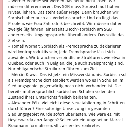
– Werner Böhme: Wir werden das heute nicht lösen. Wir
müssen differenzieren: Das SGB muss Sorbisch auf hohem
Niveau lehren. Das steht außer Frage. Dann brauchen wir
Sorbisch aber auch als Verkehrssprache. Und da liegt das
Problem, wie Frau Zahrodnik beschreibt. Wir müssen daher
zweigleißig fahren: einerseits „Hoch“-sorbisch am SGB,
andererseits Umgangssprache überall anders. Das sollte das
Ziel sein.
– Tomaš Wornar: Sorbisch als Fremdsprache zu deklarieren
wird kontraproduktiv sein, jede Fremdsprache lässt sich
abwählen. Wir brauchen verbindliche Strukturen, wie etwa in
Quebec, oder auch in Belgien, die ja auch zweisprachig sind.
Nur obligatorische Strutkuren führen zum Ziel.
– Měrćin Krawc: Das ist jetzt ein Missverständnis: Sorbisch sol
als Fremdsprache dort etabliert werden wo es in Schulen im
Siedlungsgebiet gegenwärtig noch nicht vorhanden ist. Die
bereits muttersprachlich sorbischen Schulen sollen den
Zustand ihres Unterrichts freilich beibehalten.
– Alexander Pólk: Vielleicht diese Neuetablierung in Schritten
durchführen? Eine sofortige Umsetzung im gesamten
Siedlungsgebiet würde sofort überlasten. Wie wäre es, mit
Hoyerswerda anzufangen? Sollen wir ein Angebot an Marcel
Braumann formulieren, vllt. als erstes konkretes