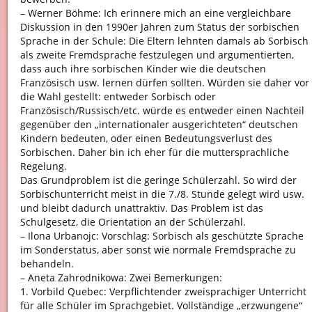
– Werner Böhme: Ich erinnere mich an eine vergleichbare
Diskussion in den 1990er Jahren zum Status der sorbischen
Sprache in der Schule: Die Eltern lehnten damals ab Sorbisch
als zweite Fremdsprache festzulegen und argumentierten,
dass auch ihre sorbischen Kinder wie die deutschen
Französisch usw. lernen dürfen sollten. Würden sie daher vor
die Wahl gestellt: entweder Sorbisch oder
Französisch/Russisch/etc. würde es entweder einen Nachteil
gegenüber den „internationaler ausgerichteten“ deutschen
Kindern bedeuten, oder einen Bedeutungsverlust des
Sorbischen. Daher bin ich eher für die muttersprachliche
Regelung.
Das Grundproblem ist die geringe Schülerzahl. So wird der
Sorbischunterricht meist in die 7./8. Stunde gelegt wird usw.
und bleibt dadurch unattraktiv. Das Problem ist das
Schulgesetz, die Orientation an der Schülerzahl.
– Ilona Urbanojc: Vorschlag: Sorbisch als geschützte Sprache
im Sonderstatus, aber sonst wie normale Fremdsprache zu
behandeln.
– Aneta Zahrodnikowa: Zwei Bemerkungen:
1. Vorbild Quebec: Verpflichtender zweisprachiger Unterricht
für alle Schüler im Sprachgebiet. Vollständige „erzwungene“