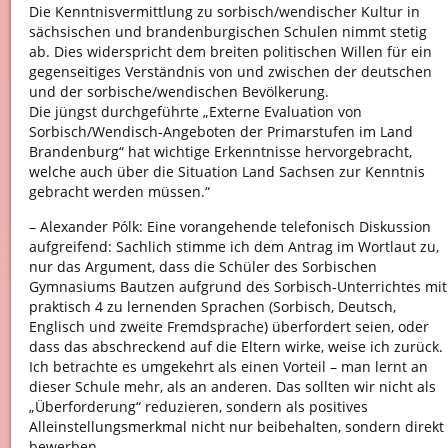
Die Kenntnisvermittlung zu sorbisch/wendischer Kultur in
sächsischen und brandenburgischen Schulen nimmt stetig
ab. Dies widerspricht dem breiten politischen Willen für ein
gegenseitiges Verständnis von und zwischen der deutschen
und der sorbische/wendischen Bevölkerung.
Die jüngst durchgeführte „Externe Evaluation von
Sorbisch/Wendisch-Angeboten der Primarstufen im Land
Brandenburg“ hat wichtige Erkenntnisse hervorgebracht,
welche auch über die Situation Land Sachsen zur Kenntnis
gebracht werden müssen.“
– Alexander Pólk: Eine vorangehende telefonisch Diskussion
aufgreifend: Sachlich stimme ich dem Antrag im Wortlaut zu,
nur das Argument, dass die Schüler des Sorbischen
Gymnasiums Bautzen aufgrund des Sorbisch-Unterrichtes mit
praktisch 4 zu lernenden Sprachen (Sorbisch, Deutsch,
Englisch und zweite Fremdsprache) überfordert seien, oder
dass das abschreckend auf die Eltern wirke, weise ich zurück.
Ich betrachte es umgekehrt als einen Vorteil – man lernt an
dieser Schule mehr, als an anderen. Das sollten wir nicht als
„Überforderung“ reduzieren, sondern als positives
Alleinstellungsmerkmal nicht nur beibehalten, sondern direkt
bewerben.