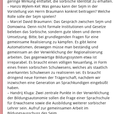
geringe Wirkung entfaltet, die sorbische Identität zu erhalten.
– Hanzo Wylem-Keł: Was genau kann der Sejm in der
Vorstellung von Herrn Braumann konkret beitragen? Welche
Rolle solle der Sejm spielen?
– Marcel David Braumann: Das Gespräch zwischen Sejm und
Domowina. Denn nicht formale Institutionen und Gesetze
beleben das Sorbische, sondern gute Ideen und deren
Umsetzung. Bitte, bei grundlegenden Fragen für eine
gemeinsame Realisierung zu kämpfen. Es gibt keine
Automatismen, deswegen müsse man beständig und
gemeinsam an der Verwirklichung der Regionalisierung
arbeiten. Das gegenwärtige Bildungssystem etwa ist
irreparabel. Es braucht einen völligen Neuanfang, in Form
eines freien sorbischen Schulwesens, welches als staatlich
anerkanntes Schulwesen zu realisieren sei. Es braucht
dringend neue Formen der Trägerschaft, nachdem wir
inzwischen eine Generation an Sprachkundigen eingebüßt
haben.
– Handrij Kluga: Zwei zentrale Punkte in der Verwirklichung
der Bildungsautonomie sollen die Frage einer Sprachschule
für Erwachsene sowie die Ausbildung weiterer sorbischer
Lehrer sein. Aufruf zur gemeinsamen Arbeit im
Bildungsausschuss des Sejm.