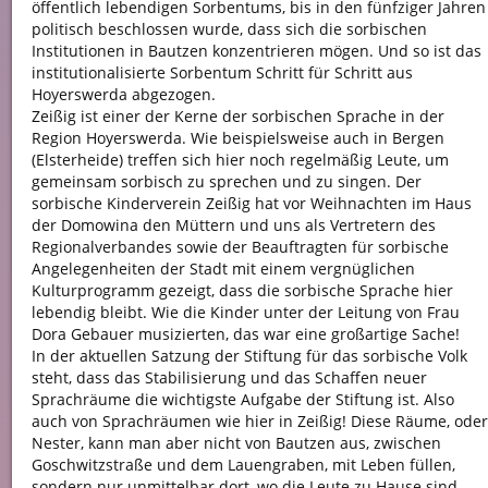
öffentlich lebendigen Sorbentums, bis in den fünfziger Jahren
politisch beschlossen wurde, dass sich die sorbischen
Institutionen in Bautzen konzentrieren mögen. Und so ist das
institutionalisierte Sorbentum Schritt für Schritt aus
Hoyerswerda abgezogen.
Zeißig ist einer der Kerne der sorbischen Sprache in der
Region Hoyerswerda. Wie beispielsweise auch in Bergen
(Elsterheide) treffen sich hier noch regelmäßig Leute, um
gemeinsam sorbisch zu sprechen und zu singen. Der
sorbische Kinderverein Zeißig hat vor Weihnachten im Haus
der Domowina den Müttern und uns als Vertretern des
Regionalverbandes sowie der Beauftragten für sorbische
Angelegenheiten der Stadt mit einem vergnüglichen
Kulturprogramm gezeigt, dass die sorbische Sprache hier
lebendig bleibt. Wie die Kinder unter der Leitung von Frau
Dora Gebauer musizierten, das war eine großartige Sache!
In der aktuellen Satzung der Stiftung für das sorbische Volk
steht, dass das Stabilisierung und das Schaffen neuer
Sprachräume die wichtigste Aufgabe der Stiftung ist. Also
auch von Sprachräumen wie hier in Zeißig! Diese Räume, oder
Nester, kann man aber nicht von Bautzen aus, zwischen
Goschwitzstraße und dem Lauengraben, mit Leben füllen,
sondern nur unmittelbar dort, wo die Leute zu Hause sind.