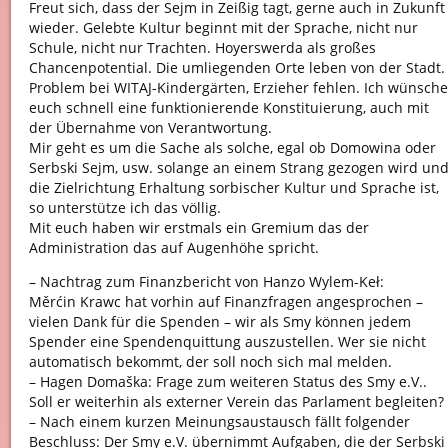
Freut sich, dass der Sejm in Zeißig tagt, gerne auch in Zukunft
wieder. Gelebte Kultur beginnt mit der Sprache, nicht nur
Schule, nicht nur Trachten. Hoyerswerda als großes
Chancenpotential. Die umliegenden Orte leben von der Stadt.
Problem bei WITAJ-Kindergärten, Erzieher fehlen. Ich wünsche
euch schnell eine funktionierende Konstituierung, auch mit
der Übernahme von Verantwortung.
Mir geht es um die Sache als solche, egal ob Domowina oder
Serbski Sejm, usw. solange an einem Strang gezogen wird un
die Zielrichtung Erhaltung sorbischer Kultur und Sprache ist,
so unterstütze ich das völlig.
Mit euch haben wir erstmals ein Gremium das der
Administration das auf Augenhöhe spricht.
– Nachtrag zum Finanzbericht von Hanzo Wylem-Keł:
Měrćin Krawc hat vorhin auf Finanzfragen angesprochen –
vielen Dank für die Spenden – wir als Smy können jedem
Spender eine Spendenquittung auszustellen. Wer sie nicht
automatisch bekommt, der soll noch sich mal melden.
– Hagen Domaška: Frage zum weiteren Status des Smy e.V..
Soll er weiterhin als externer Verein das Parlament begleiten?
– Nach einem kurzen Meinungsaustausch fällt folgender
Beschluss: Der Smy e.V. übernimmt Aufgaben, die der Serbski