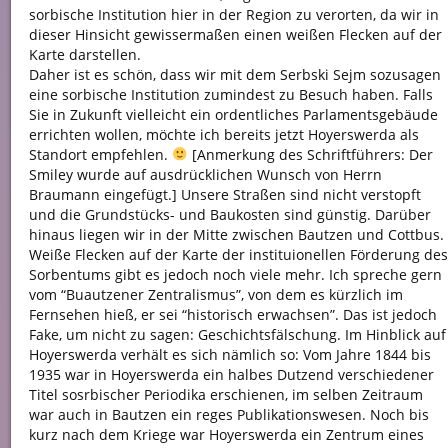
sorbische Institution hier in der Region zu verorten, da wir in
dieser Hinsicht gewissermaßen einen weißen Flecken auf der
Karte darstellen.
Daher ist es schön, dass wir mit dem Serbski Sejm sozusagen
eine sorbische Institution zumindest zu Besuch haben. Falls
Sie in Zukunft vielleicht ein ordentliches Parlamentsgebäude
errichten wollen, möchte ich bereits jetzt Hoyerswerda als
Standort empfehlen.
[Anmerkung des Schriftführers: Der
Smiley wurde auf ausdrücklichen Wunsch von Herrn
Braumann eingefügt.] Unsere Straßen sind nicht verstopft
und die Grundstücks- und Baukosten sind günstig. Darüber
hinaus liegen wir in der Mitte zwischen Bautzen und Cottbus.
Weiße Flecken auf der Karte der instituionellen Förderung des
Sorbentums gibt es jedoch noch viele mehr. Ich spreche gern
vom “Buautzener Zentralismus”, von dem es kürzlich im
Fernsehen hieß, er sei “historisch erwachsen”. Das ist jedoch
Fake, um nicht zu sagen: Geschichtsfälschung. Im Hinblick auf
Hoyerswerda verhält es sich nämlich so: Vom Jahre 1844 bis
1935 war in Hoyerswerda ein halbes Dutzend verschiedener
Titel sosrbischer Periodika erschienen, im selben Zeitraum
war auch in Bautzen ein reges Publikationswesen. Noch bis
kurz nach dem Kriege war Hoyerswerda ein Zentrum eines