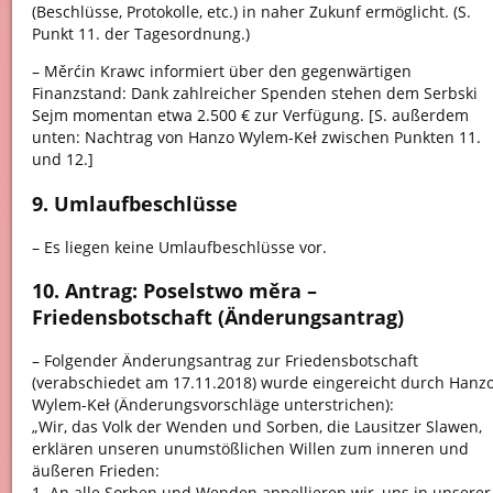
(Beschlüsse, Protokolle, etc.) in naher Zukunf ermöglicht. (S.
Punkt 11. der Tagesordnung.)
– Měrćin Krawc informiert über den gegenwärtigen
Finanzstand: Dank zahlreicher Spenden stehen dem Serbski
Sejm momentan etwa 2.500 € zur Verfügung. [S. außerdem
unten: Nachtrag von Hanzo Wylem-Keł zwischen Punkten 11.
und 12.]
9. Umlaufbeschlüsse
– Es liegen keine Umlaufbeschlüsse vor.
10. Antrag: Poselstwo měra –
Friedensbotschaft (Änderungsantrag)
– Folgender Änderungsantrag zur Friedensbotschaft
(verabschiedet am 17.11.2018) wurde eingereicht durch Hanz
Wylem-Keł (Änderungsvorschläge unterstrichen):
„Wir, das Volk der Wenden und Sorben, die Lausitzer Slawen,
erklären unseren unumstößlichen Willen zum inneren und
äußeren Frieden:
1. An alle Sorben und Wenden appellieren wir, uns in unserer