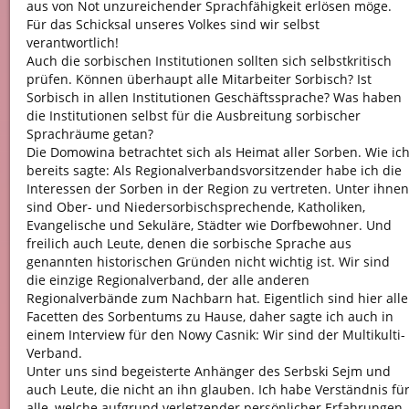
aus von Not unzureichender Sprachfähigkeit erlösen möge.
Für das Schicksal unseres Volkes sind wir selbst
verantwortlich!
Auch die sorbischen Institutionen sollten sich selbstkritisch
prüfen. Können überhaupt alle Mitarbeiter Sorbisch? Ist
Sorbisch in allen Institutionen Geschäftssprache? Was haben
die Institutionen selbst für die Ausbreitung sorbischer
Sprachräume getan?
Die Domowina betrachtet sich als Heimat aller Sorben. Wie ic
bereits sagte: Als Regionalverbandsvorsitzender habe ich die
Interessen der Sorben in der Region zu vertreten. Unter ihnen
sind Ober- und Niedersorbischsprechende, Katholiken,
Evangelische und Sekuläre, Städter wie Dorfbewohner. Und
freilich auch Leute, denen die sorbische Sprache aus
genannten historischen Gründen nicht wichtig ist. Wir sind
die einzige Regionalverband, der alle anderen
Regionalverbände zum Nachbarn hat. Eigentlich sind hier alle
Facetten des Sorbentums zu Hause, daher sagte ich auch in
einem Interview für den Nowy Casnik: Wir sind der Multikulti-
Verband.
Unter uns sind begeisterte Anhänger des Serbski Sejm und
auch Leute, die nicht an ihn glauben. Ich habe Verständnis fü
alle, welche aufgrund verletzender persönlicher Erfahrungen,