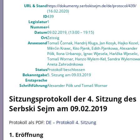
URL & Stand
https://dokumenty.serbskisejm.de/de/protocol/439/
(16.02.2020)
ID
439
Legislatur
1
Nummer
4
Datum
09.02.2019, (13:00 – 19:15)
Ort
Zeissig
Anwesend
Tomaš Čornak, Handrij Kluga, Jan Kosyk, Hajko Kozel,
Měrćin Krawc, Kito Pjenk, Edith Pjenkowa, Alexander
Pólk, Ilona Urbanojc, Ignac Wjesela, Hańžka Wjeselic,
Tomaš Wornar, Hanzo Wylem-Keł, Sandra Wylemowa
Aneta Zahrodnikowa
Status
Protokoll beschlossen
Bekanntgabe
5. Sitzung am 09.03.2019
Erstsprache
Schriftführung
Alexander Pólk und Tomaš Wornar
Sitzungsprotokoll der 4. Sitzung des
Serbski Sejm am 09.02.2019
Protokoll als PDF:
DE – Protokoll 4. Sitzung
1. Eröffnung