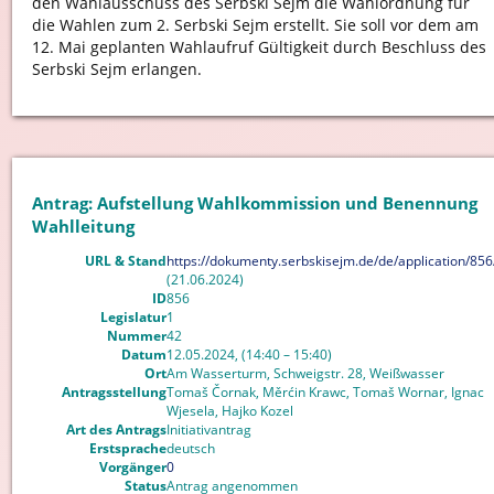
den Wahlausschuss des Serbski Sejm die Wahlordnung für
die Wahlen zum 2. Serbski Sejm erstellt. Sie soll vor dem am
12. Mai geplanten Wahlaufruf Gültigkeit durch Beschluss des
Serbski Sejm erlangen.
Antrag: Aufstellung Wahlkommission und Benennung
Wahlleitung
URL & Stand
https://dokumenty.serbskisejm.de/de/application/856
(21.06.2024)
ID
856
Legislatur
1
Nummer
42
Datum
12.05.2024, (14:40 – 15:40)
Ort
Am Wasserturm, Schweigstr. 28, Weißwasser
Antragsstellung
Tomaš Čornak, Měrćin Krawc, Tomaš Wornar, Ignac
Wjesela, Hajko Kozel
Art des Antrags
Initiativantrag
Erstsprache
deutsch
Vorgänger
0
Status
Antrag angenommen