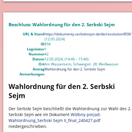
Beschluss: Wahlordnung für den 2. Serbski Sejm
URL & Stand
https://dokumenty.serbskisejm.de/de/resolution/858/
(12.05.2024)
ID
858
Legislatur
1
Nummer
42
Datum
12.05.2024, (14:40 – 15:40)
Ort
Am Wasserturm, Schweigstr. 28, Weißwasser
Antrag
Wahlordnung für den 2. Serbski Sejm
Anmerkungen
Wahlordnung für den 2. Serbski
Sejm
Der Serbski Sejm beschließt die Wahlordnung zur Wahl des 2.
Serbski Sejm wie im Dokument
Wólbny porjad-
Wahlordnung_Serbski Sejm II_final_240427.pdf
niedergeschrieben.