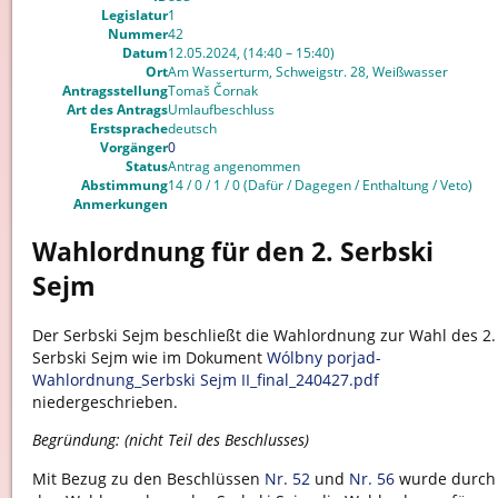
Legislatur
1
Nummer
42
Datum
12.05.2024, (14:40 – 15:40)
Ort
Am Wasserturm, Schweigstr. 28, Weißwasser
Antragsstellung
Tomaš Čornak
Art des Antrags
Umlaufbeschluss
Erstsprache
deutsch
Vorgänger
0
Status
Antrag angenommen
Abstimmung
14 / 0 / 1 / 0 (Dafür / Dagegen / Enthaltung / Veto)
Anmerkungen
Wahlordnung für den 2. Serbski
Sejm
Der Serbski Sejm beschließt die Wahlordnung zur Wahl des 2.
Serbski Sejm wie im Dokument
Wólbny porjad-
Wahlordnung_Serbski Sejm II_final_240427.pdf
niedergeschrieben.
Begründung: (nicht Teil des Beschlusses)
Mit Bezug zu den Beschlüssen
Nr. 52
und
Nr. 56
wurde durch