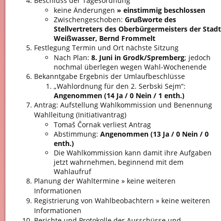
Beschluss der Tagesordnung
keine Änderungen
» einstimmig beschlossen
Zwischengeschoben:
Grußworte des
Stellvertreters des Oberbürgermeisters der Stadt
Weißwasser, Bernd Frommelt
Festlegung Termin und Ort nächste Sitzung
Nach Plan:
8. Juni in Grodk/Spremberg
; jedoch
nochmal überlegen wegen Wahl-Wochenende
Bekanntgabe Ergebnis der Umlaufbeschlüsse
„Wahlordnung für den 2. Serbski Sejm“:
Angenommen (14
Ja
/ 0
Nein
/ 1
enth.
)
Antrag: Aufstellung Wahlkommission und Benennung
Wahlleitung (Initiativantrag)
Tomaš Čornak verliest Antrag
Abstimmung:
Angenommen (13
Ja
/ 0
Nein
/ 0
enth.
)
Die Wahlkommission kann damit ihre Aufgaben
jetzt wahrnehmen, beginnend mit dem
Wahlaufruf
Planung der Wahltermine » keine weiteren
Informationen
Registrierung von Wahlbeobachtern » keine weiteren
Informationen
Berichte und Protokolle der Ausschüsse und