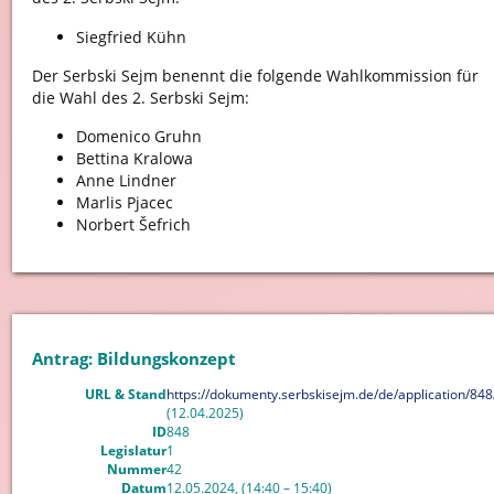
Siegfried Kühn
Der Serbski Sejm benennt die folgende Wahlkommission für
die Wahl des 2. Serbski Sejm:
Domenico Gruhn
Bettina Kralowa
Anne Lindner
Marlis Pjacec
Norbert Šefrich
Antrag: Bildungskonzept
URL & Stand
https://dokumenty.serbskisejm.de/de/application/848
(12.04.2025)
ID
848
Legislatur
1
Nummer
42
Datum
12.05.2024, (14:40 – 15:40)