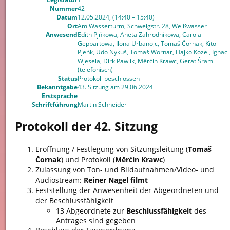
Nummer
42
Datum
12.05.2024, (14:40 – 15:40)
Ort
Am Wasserturm, Schweigstr. 28, Weißwasser
Anwesend
Edith Pjńkowa, Aneta Zahrodnikowa, Carola
Geppartowa, Ilona Urbanojc, Tomaš Čornak, Kito
Pjeńk, Udo Nykuš, Tomaš Wornar, Hajko Kozel, Ignac
Wjesela, Dirk Pawlik, Měrćin Krawc, Gerat Šram
(telefonisch)
Status
Protokoll beschlossen
Bekanntgabe
43. Sitzung am 29.06.2024
Erstsprache
Schriftführung
Martin Schneider
Protokoll der 42. Sitzung
Eröffnung / Festlegung von Sitzungsleitung (
Tomaš
Čornak
) und Protokoll (
Měrćin Krawc
)
Zulassung von Ton- und Bildaufnahmen/Video- und
Audiostream:
Reiner Nagel filmt
Feststellung der Anwesenheit der Abgeordneten und
der Beschlussfähigkeit
13 Abgeordnete zur
Beschlussfähigkeit
des
Antrages sind gegeben