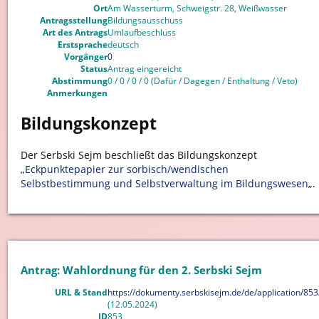
Ort
Am Wasserturm, Schweigstr. 28, Weißwasser
Antragsstellung
Bildungsausschuss
Art des Antrags
Umlaufbeschluss
Erstsprache
deutsch
Vorgänger
0
Status
Antrag eingereicht
Abstimmung
0 / 0 / 0 / 0 (Dafür / Dagegen / Enthaltung / Veto)
Anmerkungen
Bildungskonzept
Der Serbski Sejm beschließt das Bildungskonzept
„
Eckpunktepapier zur sorbisch/wendischen
Selbstbestimmung und Selbstverwaltung im Bildungswesen
„.
Antrag: Wahlordnung für den 2. Serbski Sejm
URL & Stand
https://dokumenty.serbskisejm.de/de/application/853
(12.05.2024)
ID
853