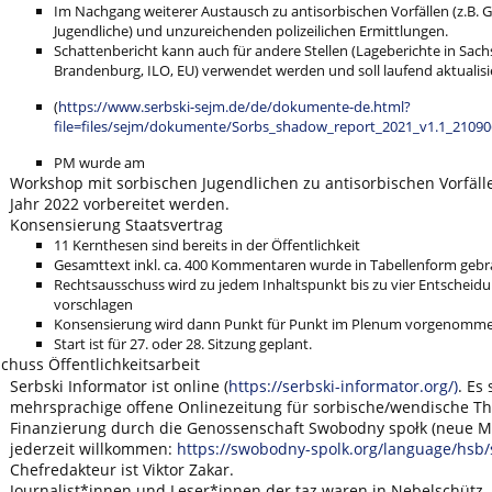
Im Nachgang weiterer Austausch zu antisorbischen Vorfällen (z.B. 
Jugendliche) und unzureichenden polizeilichen Ermittlungen.
Schattenbericht kann auch für andere Stellen (Lageberichte in Sac
Brandenburg, ILO, EU) verwendet werden und soll laufend aktualis
(
https://www.serbski-sejm.de/de/dokumente-de.html?
file=files/sejm/dokumente/Sorbs_shadow_report_2021_v1.1_21090
PM wurde am
Workshop mit sorbischen Jugendlichen zu antisorbischen Vorfälle
Jahr 2022 vorbereitet werden.
Konsensierung Staatsvertrag
11 Kernthesen sind bereits in der Öffentlichkeit
Gesamttext inkl. ca. 400 Kommentaren wurde in Tabellenform gebr
Rechtsausschuss wird zu jedem Inhaltspunkt bis zu vier Entscheid
vorschlagen
Konsensierung wird dann Punkt für Punkt im Plenum vorgenomme
Start ist für 27. oder 28. Sitzung geplant.
chuss Öffentlichkeitsarbeit
Serbski Informator ist online (
https://serbski-informator.org/)
. Es 
mehrsprachige offene Onlinezeitung für sorbische/wendische T
Finanzierung durch die Genossenschaft Swobodny społk (neue Mi
jederzeit willkommen:
https://swobodny-spolk.org/language/hsb
Chefredakteur ist Viktor Zakar.
Journalist*innen und Leser*innen der taz waren in Nebelschütz,