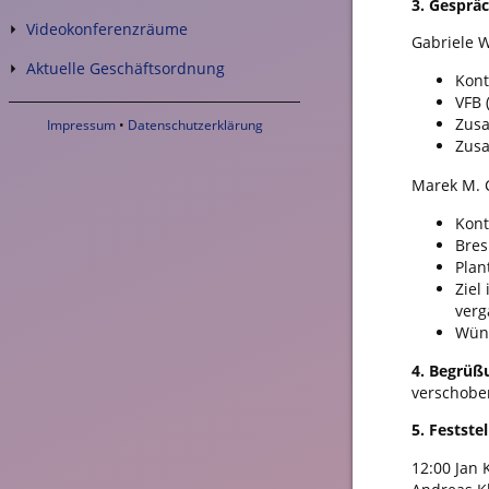
3. Gespräc
Videokonferenzräume
Gabriele W
Aktuelle Geschäftsordnung
Kont
VFB 
Zusa
Impressum
•
Datenschutzerklärung
Zusa
Marek M. 
Kont
Bres
Plan
Ziel
verg
Wüns
4. Begrüß
verschobe
5. Festst
12:00 Jan 