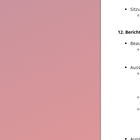
Sitz
12. Beric
Beau
Auss
Auss