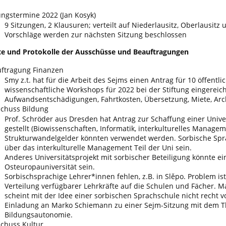
ungstermine 2022 (Jan Kosyk)
9 Sitzungen, 2 Klausuren; verteilt auf Niederlausitz, Oberlausitz
Vorschläge werden zur nächsten Sitzung beschlossen
hte und Protokolle der Ausschüsse und Beauftragungen
ftragung Finanzen
Smy z.t. hat für die Arbeit des Sejms einen Antrag für 10 öffentli
wissenschaftliche Workshops für 2022 bei der Stiftung eingereicht
Aufwandsentschädigungen, Fahrtkosten, Übersetzung, Miete, Arc
chuss Bildung
Prof. Schröder aus Dresden hat Antrag zur Schaffung einer Unive
gestellt (Biowissenschaften, Informatik, interkulturelles Manageme
Strukturwandelgelder könnten verwendet werden. Sorbische Spr
über das interkulturelle Management Teil der Uni sein.
Anderes Universitätsprojekt mit sorbischer Beteiligung könnte ei
Osteuropauniversität sein.
Sorbischsprachige Lehrer*innen fehlen, z.B. in Slěpo. Problem ist
Verteilung verfügbarer Lehrkräfte auf die Schulen und Fächer. 
scheint mit der Idee einer sorbischen Sprachschule nicht recht
Einladung an Marko Schiemann zu einer Sejm-Sitzung mit dem 
Bildungsautonomie.
chuss Kultur