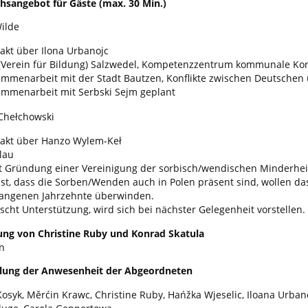
hsangebot für Gäste (max. 30 Min.)
ilde
akt über Ilona Urbanojc
(Verein für Bildung) Salzwedel, Kompetenzzentrum kommunale Kon
mmenarbeit mit der Stadt Bautzen, Konflikte zwischen Deutschen
mmenarbeit mit Serbski Sejm geplant
Chełchowski
akt über Hanzo Wylem-Keł
lau
t Gründung einer Vereinigung der sorbisch/wendischen Minderheit
 ist, dass die Sorben/Wenden auch in Polen präsent sind, wollen d
angenen Jahrzehnte überwinden.
cht Unterstützung, wird sich bei nächster Gelegenheit vorstellen.
ung von Christine Ruby und Konrad Skatula
n
ellung der Anwesenheit der Abgeordneten
Kosyk, Měrćin Krawc, Christine Ruby, Hańžka Wjeselic, Iloana Urban