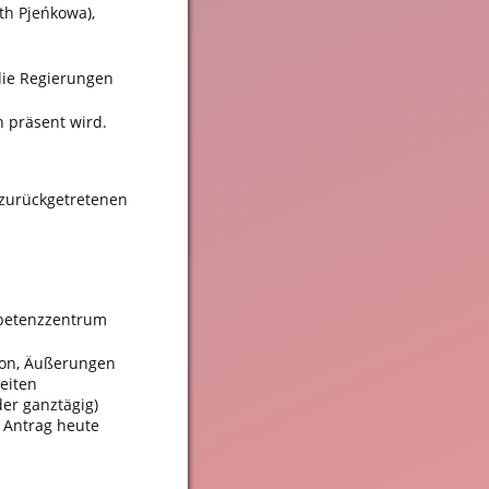
th Pjeńkowa),
 die Regierungen
n präsent wird.
 zurückgetretenen
mpetenzzentrum
tion, Äußerungen
eiten
er ganztägig)
 Antrag heute