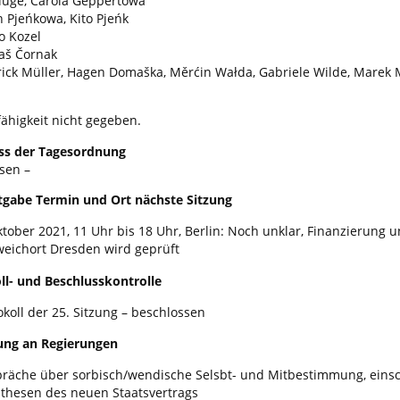
luge, Carola Geppertowa
h Pjeńkowa, Kito Pjeńk
o Kozel
aš Čornak
rick Müller, Hagen Domaška, Měrćin Wałda, Gabriele Wilde, Marek 
ähigkeit nicht gegeben.
uss der Tagesordnung
sen –
tgabe Termin und Ort nächste Sitzung
ktober 2021, 11 Uhr bis 18 Uhr, Berlin: Noch unklar, Finanzierung u
eichort Dresden wird geprüft
ll- und Beschlusskontrolle
okoll der 25. Sitzung – beschlossen
rung an Regierungen
räche über sorbisch/wendische Selsbt- und Mitbestimmung, einsc
thesen des neuen Staatsvertrags