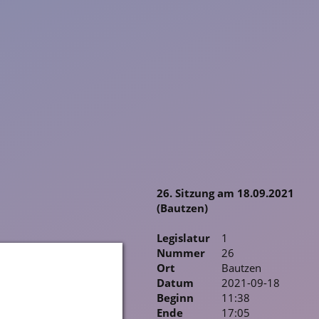
26. Sitzung am 18.09.2021
(Bautzen)
Legislatur
1
Nummer
26
Ort
Bautzen
Datum
2021-09-18
Beginn
11:38
Ende
17:05