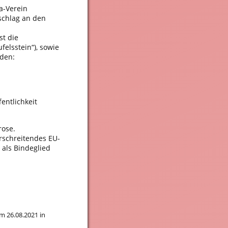
a-Verein
schlag an den
st die
felsstein“), sowie
nden:
entlichkeit
rose.
erschreitendes EU-
 als Bindeglied
 26.08.2021 in