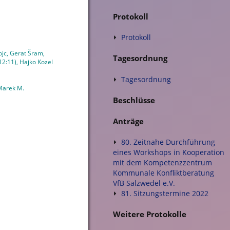
Protokoll
Protokoll
ojc, Gerat Šram,
Tagesordnung
12:11), Hajko Kozel
Tagesordnung
 Marek M.
Beschlüsse
Anträge
80. Zeitnahe Durchführung
eines Workshops in Kooperation
mit dem Kompetenzzentrum
Kommunale Konfliktberatung
VfB Salzwedel e.V.
81. Sitzungstermine 2022
Weitere Protokolle