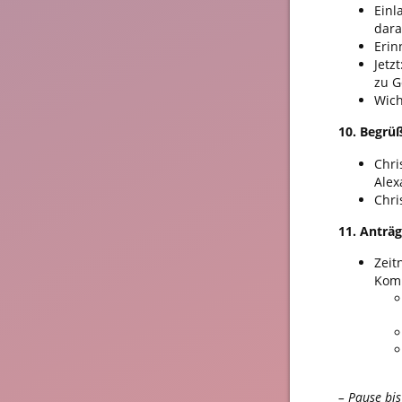
Einl
dara
Erin
Jetz
zu G
Wich
10. Begrü
Chri
Alex
Chri
11. Anträ
Zeit
Komm
– Pause bis