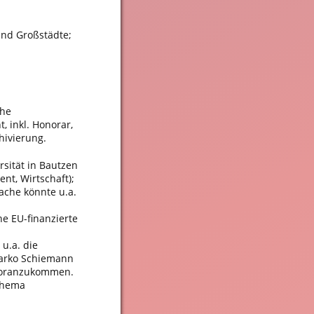
 und Großstädte;
che
, inkl. Honorar,
hivierung.
rsität in Bautzen
nt, Wirtschaft);
ache könnte u.a.
ne EU-finanzierte
 u.a. die
Marko Schiemann
 voranzukommen.
Thema