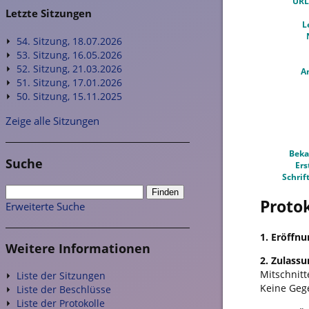
URL
Letzte Sitzungen
L
54. Sitzung, 18.07.2026
53. Sitzung, 16.05.2026
52. Sitzung, 21.03.2026
A
51. Sitzung, 17.01.2026
50. Sitzung, 15.11.2025
Zeige alle Sitzungen
Beka
Suche
Ers
Schrif
Protok
Erweiterte Suche
1. Eröffnu
Weitere Informationen
2. Zulass
Mitschnitt
Liste der Sitzungen
Keine Geg
Liste der Beschlüsse
Liste der Protokolle