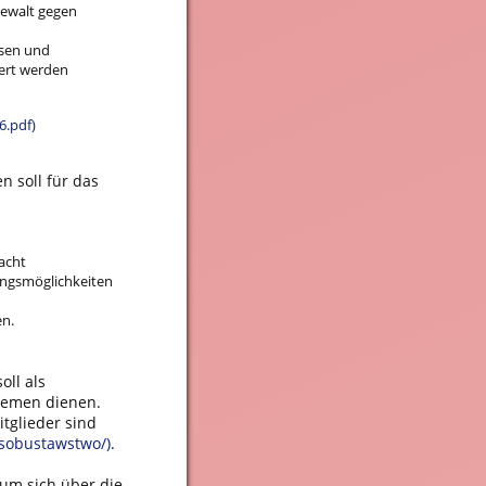
Gewalt gegen
hsen und
iert werden
6.pdf)
n soll für das
acht
ungsmöglichkeiten
n.
soll als
hemen dienen.
tglieder sind
/sobustawstwo/)
.
 um sich über die