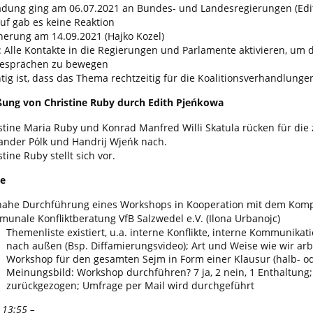
adung ging am 06.07.2021 an Bundes- und Landesregierungen (Edi
uf gab es keine Reaktion
nerung am 14.09.2021 (Hajko Kozel)
t: Alle Kontakte in die Regierungen und Parlamente aktivieren, um
esprächen zu bewegen
tig ist, dass das Thema rechtzeitig für die Koalitionsverhandlunge
ßung von Christine Ruby durch Edith Pjeńkowa
stine Maria Ruby und Konrad Manfred Willi Skatula rücken für die
ander Pólk und Handrij Wjeńk nach.
stine Ruby stellt sich vor.
ge
nahe Durchführung eines Workshops in Kooperation mit dem Ko
unale Konfliktberatung VfB Salzwedel e.V. (Ilona Urbanojc)
Themenliste existiert, u.a. interne Konflikte, interne Kommunika
nach außen (Bsp. Diffamierungsvideo); Art und Weise wie wir arb
Workshop für den gesamten Sejm in Form einer Klausur (halb- od
Meinungsbild: Workshop durchführen? 7 ja, 2 nein, 1 Enthaltung;
zurückgezogen; Umfrage per Mail wird durchgeführt
 13:55 –