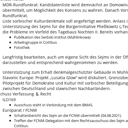
MDR-Rundfunkrat: Kandidatenliste wird demnächst an Domowin
übermittelt, um Möglichkeit des Konsens zu wahren. Danach Vor
Rundfunkrat.
Liste sorbischer Kulturdenkmale soll angefertigt werden. Anlass i
Unterstützung des Sejms für die Bürgerinitiative Pließkowitz („Teu
die Probleme im Vorfeld des Tagebaus Nochten II. Bereits vorha
Publikation des Serbski institut (Mahlinkowa)
Arbeitsgruppe in Cottbus
Fotothek
Langfristig bearbeiten, auch um eigene Sicht des Sejms in der Öff
darzustellen und entsprechend wahrgenommen zu werden.
Unterstützung zum Erhalt denkmalgeschützter Gebäude in Mühl
Slavonic Europe: Projekt „Lusatia Glow“ wird diskutiert. Grenzüb
Pilotprojekt für Demokratie und Kultur mit sorbischer Beteiligung
zwischen Deutschland und slawischen Nachbarländern.
chuss Verfassung
Recht
＆
ILO169
Ausschuss steht in Verbindung mit dem BMAS.
Europarat / FCNM
Schattenbericht des Sejm an die FCNM übermittelt (04.08.2021).
Treffen der FCNM-Delegation mit dem Rechtsausschuss des Sejm am
Cottbus.