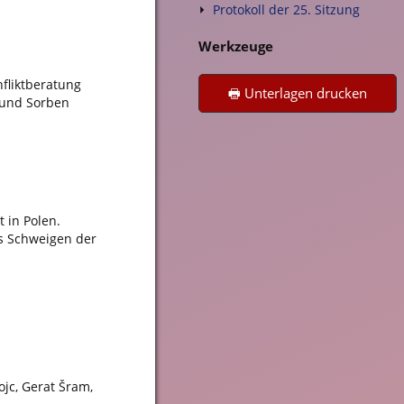
Protokoll der 25. Sitzung
Werkzeuge
fliktberatung
🖶 Unterlagen drucken
 und Sorben
 in Polen.
as Schweigen der
ojc, Gerat Šram,