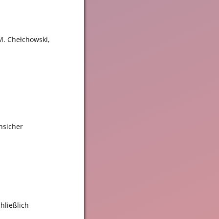
M. Chełchowski,
nsicher
hließlich