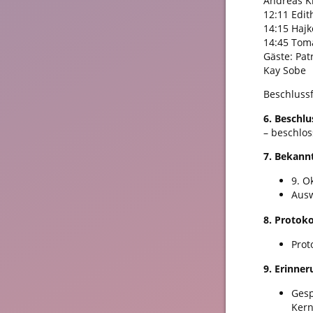
Andreas K
12:11 Edit
14:15 Hajk
14:45 Tom
Gäste: Pat
Kay Sobe
Beschlussf
6. Beschl
– beschlos
7. Bekann
9. O
Ausw
8. Protoko
Prot
9. Erinne
Gesp
Kern