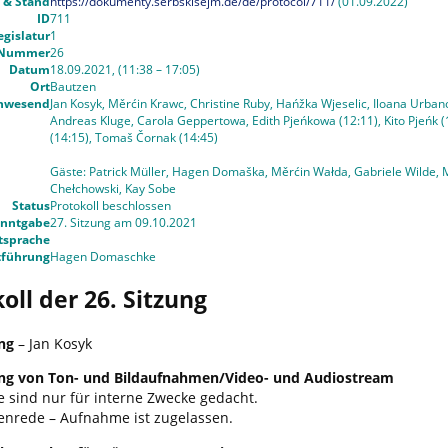
 & Stand
https://dokumenty.serbskisejm.de/de/protocol/711/
(01.09.2022)
ID
711
egislatur
1
Nummer
26
Datum
18.09.2021, (11:38 – 17:05)
Ort
Bautzen
nwesend
Jan Kosyk, Měrćin Krawc, Christine Ruby, Hańžka Wjeselic, Iloana Urban
Andreas Kluge, Carola Geppertowa, Edith Pjeńkowa (12:11), Kito Pjeńk (
(14:15), Tomaš Čornak (14:45)
Gäste: Patrick Müller, Hagen Domaška, Měrćin Wałda, Gabriele Wilde,
Chełchowski, Kay Sobe
Status
Protokoll beschlossen
nntgabe
27. Sitzung am 09.10.2021
tsprache
tführung
Hagen Domaschke
oll der 26. Sitzung
ng
– Jan Kosyk
ung von Ton- und Bildaufnahmen/Video- und Audiostream
e sind nur für interne Zwecke gedacht.
enrede – Aufnahme ist zugelassen.