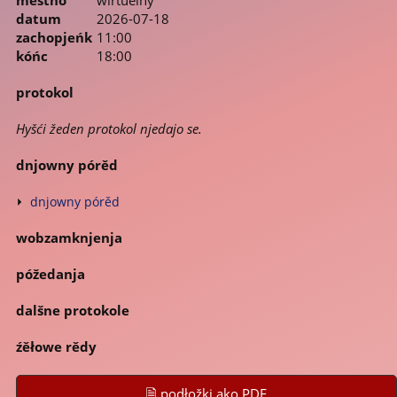
datum
2026-07-18
zachopjeńk
11:00
kóńc
18:00
protokol
Hyšći žeden protokol njedajo se.
dnjowny pórěd
dnjowny pórěd
wobzamknjenja
póžedanja
dalšne protokole
źěłowe rědy
🗎 podłožki ako PDF