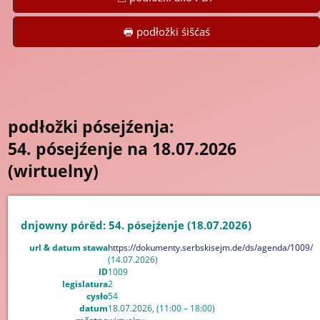
🖶 podłožki śišćaś
podłožki pósejźenja:
54. pósejźenje na 18.07.2026
(wirtuelny)
dnjowny pórěd: 54. pósejźenje (18.07.2026)
url & datum stawa
https://dokumenty.serbskisejm.de/ds/agenda/1009/
(14.07.2026)
ID
1009
legislatura
2
cysło
54
datum
18.07.2026, (11:00 – 18:00)