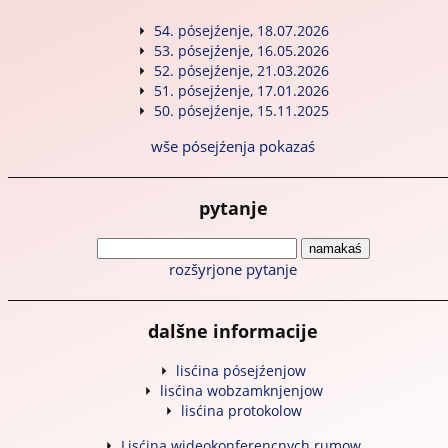
54. pósejźenje, 18.07.2026
53. pósejźenje, 16.05.2026
52. pósejźenje, 21.03.2026
51. pósejźenje, 17.01.2026
50. pósejźenje, 15.11.2025
wše pósejźenja pokazaś
pytanje
rozšyrjone pytanje
dalšne informacije
lisćina pósejźenjow
lisćina wobzamknjenjow
lisćina protokolow
Lisćina wideokonferencnych rumow