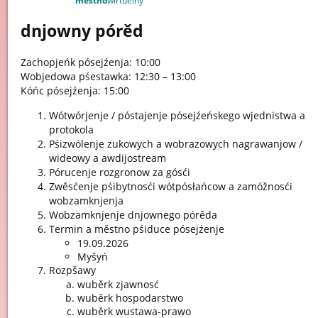
městno
wirtuelny
dnjowny pórěd
Zachopjeńk pósejźenja: 10:00
Wobjedowa pśestawka: 12:30 – 13:00
Kóńc pósejźenja: 15:00
Wótwórjenje / póstajenje pósejźeńskego wjednistwa a
protokola
Pśizwólenje zukowych a wobrazowych nagrawanjow /
wideowy a awdijostream
Pórucenje rozgronow za gósći
Zwěsćenje pśibytnosći wótpósłańcow a zamóžnosći
wobzamknjenja
Wobzamknjenje dnjownego pórěda
Termin a městno pśiduce pósejźenje
19.09.2026
Myšyń
Rozpšawy
wuběrk zjawnosć
wuběrk hospodarstwo
wuběrk wustawa-prawo