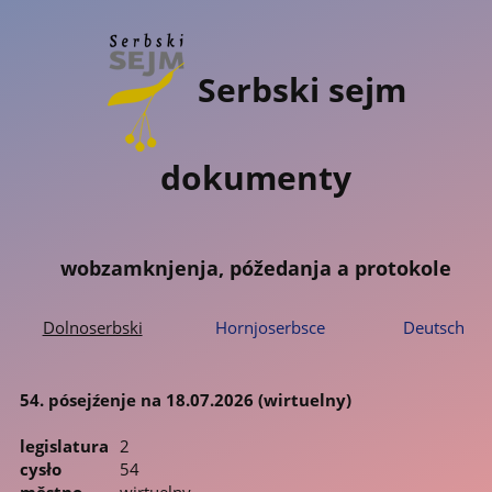
Serbski sejm
dokumenty
wobzamknjenja, póžedanja a protokole
Dolnoserbski
Hornjoserbsce
Deutsch
54. pósejźenje na 18.07.2026 (wirtuelny)
legislatura
2
cysło
54
městno
wirtuelny