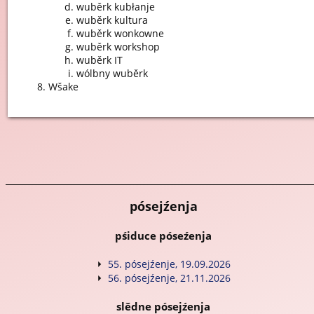
wuběrk kubłanje
wuběrk kultura
wuběrk wonkowne
wuběrk workshop
wuběrk IT
wólbny wuběrk
Wšake
pósejźenja
pśiduce póseźenja
55. pósejźenje, 19.09.2026
56. pósejźenje, 21.11.2026
slědne pósejźenja