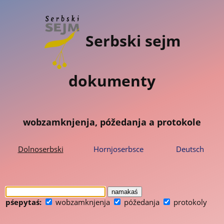
Serbski sejm
dokumenty
wobzamknjenja, póžedanja a protokole
Dolnoserbski
Hornjoserbsce
Deutsch
pśepytaś:
wobzamknjenja
póžedanja
protokoly