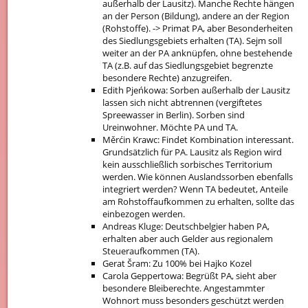
außerhalb der Lausitz). Manche Rechte hängen
an der Person (Bildung), andere an der Region
(Rohstoffe). -> Primat PA, aber Besonderheiten
des Siedlungsgebiets erhalten (TA). Sejm soll
weiter an der PA anknüpfen, ohne bestehende
TA (z.B. auf das Siedlungsgebiet begrenzte
besondere Rechte) anzugreifen.
Edith Pjeńkowa: Sorben außerhalb der Lausitz
lassen sich nicht abtrennen (vergiftetes
Spreewasser in Berlin). Sorben sind
Ureinwohner. Möchte PA und TA.
Měrćin Krawc: Findet Kombination interessant.
Grundsätzlich für PA. Lausitz als Region wird
kein ausschließlich sorbisches Territorium
werden. Wie können Auslandssorben ebenfalls
integriert werden? Wenn TA bedeutet, Anteile
am Rohstoffaufkommen zu erhalten, sollte das
einbezogen werden.
Andreas Kluge: Deutschbelgier haben PA,
erhalten aber auch Gelder aus regionalem
Steueraufkommen (TA).
Gerat Šram: Zu 100% bei Hajko Kozel
Carola Geppertowa: Begrüßt PA, sieht aber
besondere Bleiberechte. Angestammter
Wohnort muss besonders geschützt werden