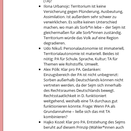
(TA)?
Ilona Urbanojc: Territorium ist keine
Versicherung gegen Plünderung, Ausbeutung,
Assimilation. Ist außerdem sehr schwer zu
verwirklichen. Es sollte keinen Unterschied
machen, wo man als Sorb*in lebe – der Sejm ist
gleichermaßen für alle Sorb*innen zuständig.
Territorium würde das Volk auf eine Region
degradieren.
Udo Nikuš: Personalautonomie ist immateriell,
Territorialautonomie ist materiell. Beides ist
nötig: PA für Schule, Sprache, Kultur; TA für
Themen wie Rohstoffe, Umwelt.
Alex Pólk: Klar pro PA. Gedanken:
Einzugsbereich der PA ist nicht unbegrenzt:
Sorben außerhalb Deutschlands können nicht
vertreten werden, da der Sejm sich innerhalb
des Rechtsraumes Deutschlands bewegt.
Rechtsstaatlichkeit in D. funktioniert
weitgehend, weshalb eine TA durchaus gut
funktionieren könnte. Frage: Wenn PA als
Grundannahme – ließe sich das mit TA
kombinieren?
Hajko Kozel: Klar pro PA. Entstehung des Sejms
beruht auf diesem Prinzip (Wähler*innen auch