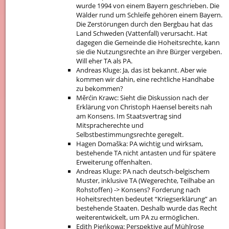
wurde 1994 von einem Bayern geschrieben. Die
Wälder rund um Schleife gehören einem Bayern.
Die Zerstörungen durch den Bergbau hat das
Land Schweden (Vattenfall) verursacht. Hat
dagegen die Gemeinde die Hoheitsrechte, kann
sie die Nutzungsrechte an ihre Bürger vergeben.
Will eher TA als PA.
Andreas Kluge: Ja, das ist bekannt. Aber wie
kommen wir dahin, eine rechtliche Handhabe
zu bekommen?
Měrćin Krawc: Sieht die Diskussion nach der
Erklärung von Christoph Haensel bereits nah
am Konsens. Im Staatsvertrag sind
Mitspracherechte und
Selbstbestimmungsrechte geregelt.
Hagen Domaška: PA wichtig und wirksam,
bestehende TA nicht antasten und für spätere
Erweiterung offenhalten.
Andreas Kluge: PA nach deutsch-belgischem
Muster, inklusive TA (Wegerechte, Teilhabe an
Rohstoffen) -> Konsens? Forderung nach
Hoheitsrechten bedeutet “Kriegserklärung” an
bestehende Staaten. Deshalb wurde das Recht
weiterentwickelt, um PA zu ermöglichen.
Edith Pjeńkowa: Perspektive auf Mühlrose