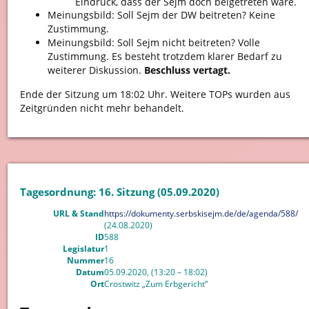
Eindruck, dass der Sejm doch beigetreten wäre.
Meinungsbild: Soll Sejm der DW beitreten? Keine
Zustimmung.
Meinungsbild: Soll Sejm nicht beitreten? Volle
Zustimmung. Es besteht trotzdem klarer Bedarf zu
weiterer Diskussion.
Beschluss vertagt.
Ende der Sitzung um 18:02 Uhr. Weitere TOPs wurden aus
Zeitgründen nicht mehr behandelt.
Tagesordnung: 16. Sitzung (05.09.2020)
URL & Stand
https://dokumenty.serbskisejm.de/de/agenda/588/
(24.08.2020)
ID
588
Legislatur
1
Nummer
16
Datum
05.09.2020, (13:20 – 18:02)
Ort
Crostwitz „Zum Erbgericht“