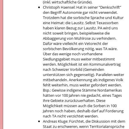
(inkl. wirtschaftliche Gründe).
Christoph Haensel: Hat in seiner “Denkschrift”
den Begriff Autonomie gar nicht verwendet.
Trotzdem hat die sorbische Sprache und Kultur
eine Heimat: die Lausitz. Selbst Texassorben
haben klaren Bezug zur Lausitz. PA wird uns
nicht soweit bringen, beispielsweise die
Abbaggerung von Mühlrose zu verhindern.
Dafür wäre vielleicht ein Vetorecht der
sorbischen Bevölkerung nötig, was TA wäre.
Über das wenige noch vorhandene
Siedlungsgebiet muss weiter mitbestimmt
werden. Möglichkeit ist ein Kommunalvertrag
nach Schweizer Vorbild (Gemeinden
unterstützen sich gegenseitig). Parallelen weiter
mitbehandeln. Anerkennung als indigenes Volk
fehlt weiterhin, muss weiter gefordert werden.
Bsp.: Gewisse indigene Stämme Nordamerikas
hätten vor 100 Jahren nie gedacht, eines Tages
ihre Gebiete zurückzuerhalten. Diese
Möglichkeit müssen auch die Sorben in 100
Jahren noch haben, deshalb darf auf Forderung
nach TA nicht verzichtet werden.
Andreas Kluge: Fürchtet, die Diskussion mit dem
Staat zu erschweren, wenn Territorialansprüche