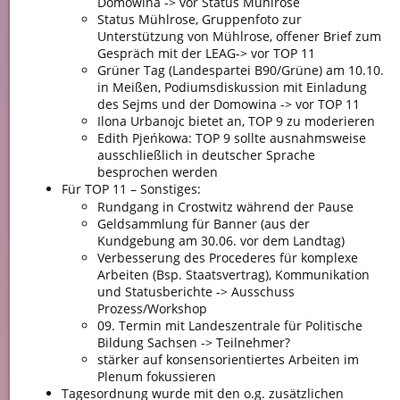
Domowina -> vor Status Mühlrose
Status Mühlrose, Gruppenfoto zur
Unterstützung von Mühlrose, offener Brief zum
Gespräch mit der LEAG-> vor TOP 11
Grüner Tag (Landespartei B90/Grüne) am 10.10.
in Meißen, Podiumsdiskussion mit Einladung
des Sejms und der Domowina -> vor TOP 11
Ilona Urbanojc bietet an, TOP 9 zu moderieren
Edith Pjeńkowa: TOP 9 sollte ausnahmsweise
ausschließlich in deutscher Sprache
besprochen werden
Für TOP 11 – Sonstiges:
Rundgang in Crostwitz während der Pause
Geldsammlung für Banner (aus der
Kundgebung am 30.06. vor dem Landtag)
Verbesserung des Procederes für komplexe
Arbeiten (Bsp. Staatsvertrag), Kommunikation
und Statusberichte -> Ausschuss
Prozess/Workshop
09. Termin mit Landeszentrale für Politische
Bildung Sachsen -> Teilnehmer?
stärker auf konsensorientiertes Arbeiten im
Plenum fokussieren
Tagesordnung wurde mit den o.g. zusätzlichen