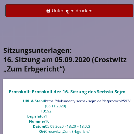
🖶 Unterlagen drucken
Sitzungsunterlagen:
16. Sitzung am 05.09.2020 (Crostwitz
„Zum Erbgericht“)
Protokoll: Protokoll der 16. Sitzung des Serbski Sejm
URL & Stand
https://dokumenty.serbskisejm.de/de/protocol/592/
(06.11.2020)
ID
592
Legislatur
1
Nummer
16
Datum
05.09.2020, (13:20 – 18:02)
Ort
Crostwitz „Zum Erbgericht“