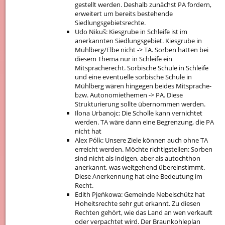
gestellt werden. Deshalb zunächst PA fordern,
erweitert um bereits bestehende
Siedlungsgebietsrechte.
Udo Nikuš: Kiesgrube in Schleife ist im
anerkannten Siedlungsgebiet. Kiesgrube in
Mühlberg/Elbe nicht -> TA. Sorben hätten bei
diesem Thema nur in Schleife ein
Mitspracherecht. Sorbische Schule in Schleife
und eine eventuelle sorbische Schule in
Mühlberg wären hingegen beides Mitsprache-
bzw. Autonomiethemen -> PA. Diese
Strukturierung sollte übernommen werden.
Ilona Urbanojc: Die Scholle kann vernichtet
werden. TA wäre dann eine Begrenzung, die PA
nicht hat
Alex Pólk: Unsere Ziele können auch ohne TA
erreicht werden. Möchte richtigstellen: Sorben
sind nicht als indigen, aber als autochthon
anerkannt, was weitgehend übereinstimmt.
Diese Anerkennung hat eine Bedeutung im
Recht.
Edith Pjeńkowa: Gemeinde Nebelschütz hat
Hoheitsrechte sehr gut erkannt. Zu diesen
Rechten gehört, wie das Land an wen verkauft
oder verpachtet wird. Der Braunkohleplan