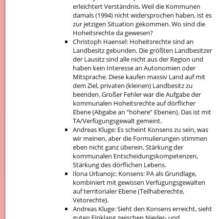
erleichtert Verständnis. Weil die Kommunen
damals (1994) nicht widersprochen haben, ist es
zur jetzigen Situation gekommen. Wo sind die
Hoheitsrechte da gewesen?
Christoph Haensel: Hoheitsrechte sind an
Landbesitz gebunden. Die größten Landbesitzer
der Lausitz sind alle nicht aus der Region und
haben kein Interesse an Autonomien oder
Mitsprache. Diese kaufen massiv Land auf mit
dem Ziel, privaten (kleinen) Landbesitz zu
beenden. Großer Fehler war die Aufgabe der
kommunalen Hoheitsrechte auf dörflicher
Ebene (Abgabe an “höhere” Ebenen). Das ist mit
TA/Verfügungsgewalt gemeint.
Andreas Kluge: Es scheint Konsens zu sein, was
wir meinen, aber die Formulierungen stimmen
eben nicht ganz überein. Stärkung der
kommunalen Entscheidungskompetenzen,
Stärkung des dörflichen Lebens.
Ilona Urbanojc: Konsens: PA als Grundlage,
kombiniert mit gewissen Verfügungsgewalten
auf territorialer Ebene (Teilhaberechte,
Vetorechte).
Andreas Kluge: Sieht den Konsens erreicht, sieht
guten Einklang zwischen Nieder- und