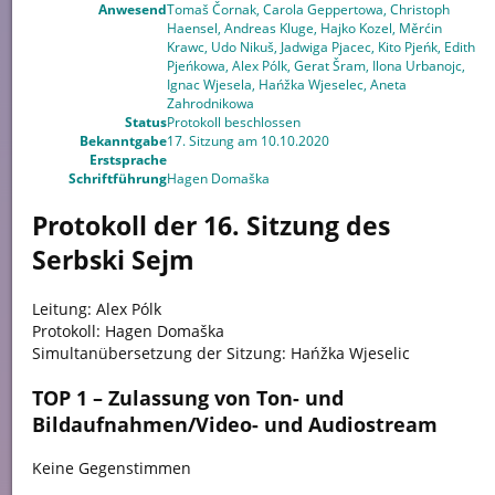
Anwesend
Tomaš Čornak, Carola Geppertowa, Christoph
Haensel, Andreas Kluge, Hajko Kozel, Měrćin
Krawc, Udo Nikuš, Jadwiga Pjacec, Kito Pjeńk, Edith
Pjeńkowa, Alex Pólk, Gerat Šram, Ilona Urbanojc,
Ignac Wjesela, Hańžka Wjeselec, Aneta
Zahrodnikowa
Status
Protokoll beschlossen
Bekanntgabe
17. Sitzung am 10.10.2020
Erstsprache
Schriftführung
Hagen Domaška
Protokoll der 16. Sitzung des
Serbski Sejm
Leitung: Alex Pólk
Protokoll: Hagen Domaška
Simultanübersetzung der Sitzung: Hańžka Wjeselic
TOP 1 – Zulassung von Ton- und
Bildaufnahmen/Video- und Audiostream
Keine Gegenstimmen