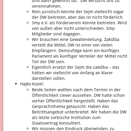
und dann gewinnst du.“ DW versucht uns zu
vereinnahmen.
Rein juristisch könnte der Sejm vielleicht sogar
der DW beitreten, aber das ist nicht förderlich.
Smy e.V. als Förderverein könnte beitreten. Wird
von außen aber nicht unterschieden. Smy-
Mitglieder sind dagegen.
Wir brauchen eine Gewaltenteilung. Załožba
verteilt die Mittel, DW ist einer von vielen
Empfängern. Demzufolge kann ein künftiges
Parlament als künftiger Verteiler der Mittel nicht
Teil der DW sein.
Eigentlich ersetzt der Sejm die załožba – das
hätten wir vielleicht von Anfang an klarer
darstellen sollen.
Hajko Kozel:
Beide Seiten wollten nach dem Termin in der
Öffentlichkeit clever aussehen. DW hatte schon
vorher Öffentlichkeit hergestellt. Haben das
Gesprächsthema getauscht. Haben das
Beitrittsangebot unterbreitet. Wir haben die DW
als letzte sorbische Institution zum
Staatsvertrag konsultiert.
Wir müssen den Eindruck überwinden, zu