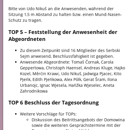
Bitte von Udo Nikuš an die Anwesenden, während der
Sitzung 1,5 m Abstand zu halten bzw. einen Mund-Nasen-
Schutz zu tragen.
TOP 5 – Feststellung der Anwesenheit der
Abgeordneten
Zu diesem Zeitpunkt sind 16 Mitglieder des Serbski
Sejm anwesend, Beschlussfähigkeit ist gegeben.
Anwesende Abgeordnete: Tomaš Čornak, Carola
Geppertowa, Christoph Haensel, Andreas Kluge, Hajko
Kozel, Měrćin Krawc, Udo Nikuš, Jadwiga Pjacec, Kito
Pjeńk, Edith Pjeńkowa, Alex Pólk, Gerat Šram, Ilona
Urbanojc, Ignac Wjesela, Hańžka Wjeselec, Aneta
Zahrodnikowa
TOP 6 Beschluss der Tagesordnung
Weitere Vorschläge für TOPs:
Diskussion des Beitrittsangebots der Domowina
sowie die weiteren Gesprächstermine mit der