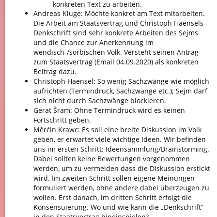
konkreten Text zu arbeiten.
Andreas Kluge: Möchte konkret am Text mitarbeiten.
Die Arbeit am Staatsvertrag und Christoph Haensels
Denkschrift sind sehr konkrete Arbeiten des Sejms
und die Chance zur Anerkennung im
wendisch-/sorbischen Volk. Versteht seinen Antrag
zum Staatsvertrag (Email 04.09.2020) als konkreten
Beitrag dazu.
Christoph Haensel: So wenig Sachzwänge wie möglich
aufrichten (Termindruck, Sachzwänge etc.); Sejm darf
sich nicht durch Sachzwänge blockieren.
Gerat Šram: Ohne Termindruck wird es keinen
Fortschritt geben.
Měrćin Krawc: Es soll eine breite Diskussion im Volk
geben, er erwartet viele wichtige Ideen. Wir befinden
uns im ersten Schritt: Ideensammlung/Brainstorming.
Dabei sollten keine Bewertungen vorgenommen
werden, um zu vermeiden dass die Diskussion erstickt
wird. Im zweiten Schritt sollen eigene Meinungen
formuliert werden, ohne andere dabei überzeugen zu
wollen. Erst danach, im dritten Schritt erfolgt die
Konsensuierung. Wo und wie kann die „Denkschrift“
in den Staatsvertrag hineinspielen?