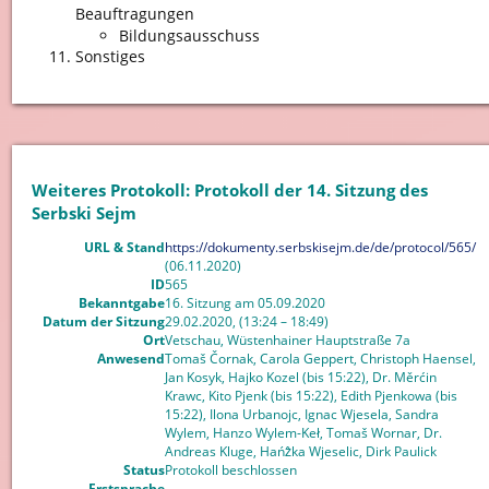
Beauftragungen
Bildungsausschuss
Sonstiges
Weiteres Protokoll: Protokoll der 14. Sitzung des
Serbski Sejm
URL & Stand
https://dokumenty.serbskisejm.de/de/protocol/565/
(06.11.2020)
ID
565
Bekanntgabe
16. Sitzung am 05.09.2020
Datum der Sitzung
29.02.2020, (13:24 – 18:49)
Ort
Vetschau, Wüstenhainer Hauptstraße 7a
Anwesend
Tomaš Čornak, Carola Geppert, Christoph Haensel,
Jan Kosyk, Hajko Kozel (bis 15:22), Dr. Měrćin
Krawc, Kito Pjenk (bis 15:22), Edith Pjenkowa (bis
15:22), Ilona Urbanojc, Ignac Wjesela, Sandra
Wylem, Hanzo Wylem-Keł, Tomaš Wornar, Dr.
Andreas Kluge, Hańẑka Wjeselic, Dirk Paulick
Status
Protokoll beschlossen
Erstsprache